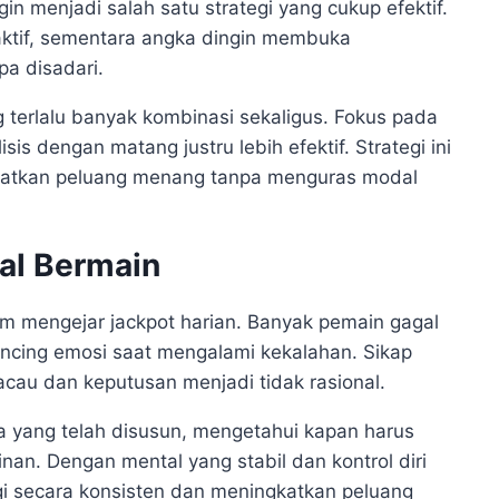
 menjadi salah satu strategi yang cukup efektif.
aktif, sementara angka dingin membuka
a disadari.
 terlalu banyak kombinasi sekaligus. Fokus pada
sis dengan matang justru lebih efektif. Strategi ini
katkan peluang menang tanpa menguras modal
al Bermain
lam mengejar jackpot harian. Banyak pemain gagal
ancing emosi saat mengalami kekalahan. Sikap
kacau dan keputusan menjadi tidak rasional.
na yang telah disusun, mengetahui kapan harus
inan. Dengan mental yang stabil dan kontrol diri
gi secara konsisten dan meningkatkan peluang