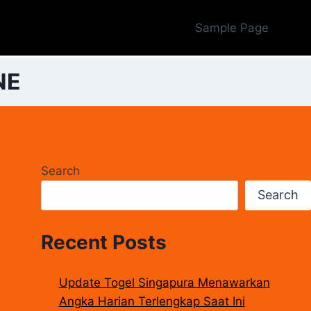
Sample Page
NE
Search
Search
Recent Posts
Update Togel Singapura Menawarkan
Angka Harian Terlengkap Saat Ini