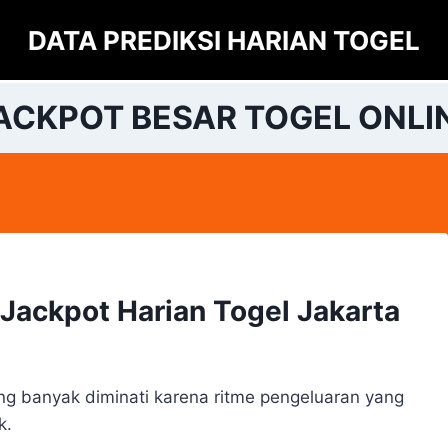
DATA PREDIKSI HARIAN TOGEL
ACKPOT BESAR TOGEL ONLI
ackpot Harian Togel Jakarta
ng banyak diminati karena ritme pengeluaran yang
k.