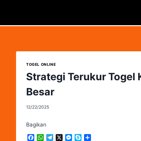
Skip
to
content
TOGEL ONLINE
Strategi Terukur Togel
Besar
12/22/2025
Bagikan
F
W
T
X
M
S
S