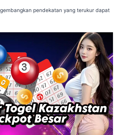
ngembangkan pendekatan yang terukur dapat