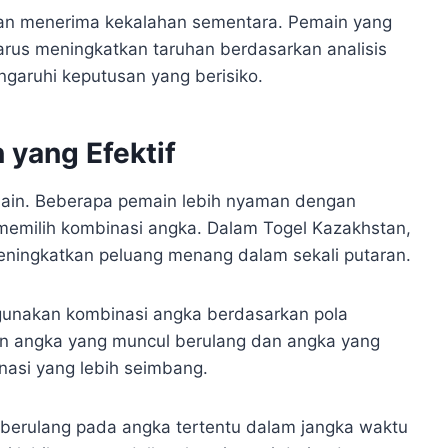
 menerima kekalahan sementara. Pemain yang
arus meningkatkan taruhan berdasarkan analisis
garuhi keputusan yang berisiko.
 yang Efektif
main. Beberapa pemain lebih nyaman dengan
 memilih kombinasi angka. Dalam Togel Kazakhstan,
meningkatkan peluang menang dalam sekali putaran.
ggunakan kombinasi angka berdasarkan pola
n angka yang muncul berulang dan angka yang
asi yang lebih seimbang.
han berulang pada angka tertentu dalam jangka waktu