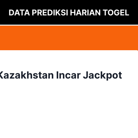
DATA PREDIKSI HARIAN TOGEL
 Kazakhstan Incar Jackpot