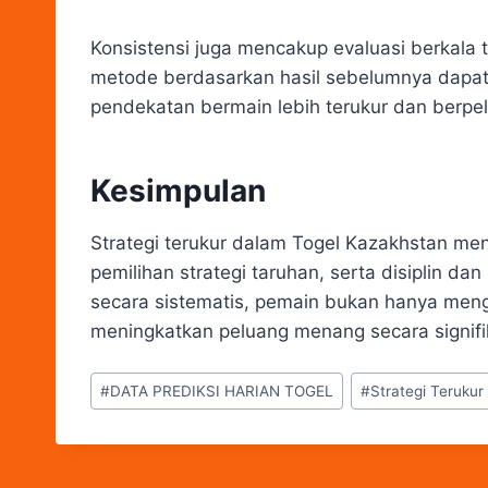
Konsistensi juga mencakup evaluasi berkala 
metode berdasarkan hasil sebelumnya dapat 
pendekatan bermain lebih terukur dan berpel
Kesimpulan
Strategi terukur dalam Togel Kazakhstan me
pemilihan strategi taruhan, serta disiplin d
secara sistematis, pemain bukan hanya meng
meningkatkan peluang menang secara signifi
Post
#
DATA PREDIKSI HARIAN TOGEL
#
Strategi Terukur
Tags: