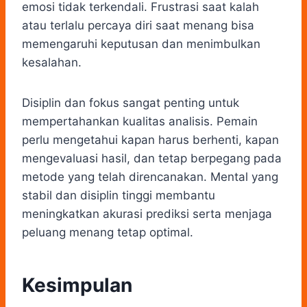
emosi tidak terkendali. Frustrasi saat kalah
atau terlalu percaya diri saat menang bisa
memengaruhi keputusan dan menimbulkan
kesalahan.
Disiplin dan fokus sangat penting untuk
mempertahankan kualitas analisis. Pemain
perlu mengetahui kapan harus berhenti, kapan
mengevaluasi hasil, dan tetap berpegang pada
metode yang telah direncanakan. Mental yang
stabil dan disiplin tinggi membantu
meningkatkan akurasi prediksi serta menjaga
peluang menang tetap optimal.
Kesimpulan