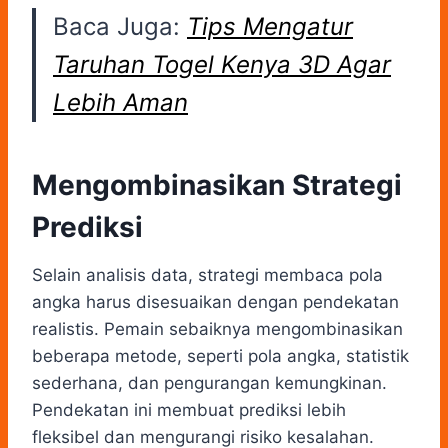
Baca Juga:
Tips Mengatur
Taruhan Togel Kenya 3D Agar
Lebih Aman
Mengombinasikan Strategi
Prediksi
Selain analisis data, strategi membaca pola
angka harus disesuaikan dengan pendekatan
realistis. Pemain sebaiknya mengombinasikan
beberapa metode, seperti pola angka, statistik
sederhana, dan pengurangan kemungkinan.
Pendekatan ini membuat prediksi lebih
fleksibel dan mengurangi risiko kesalahan.