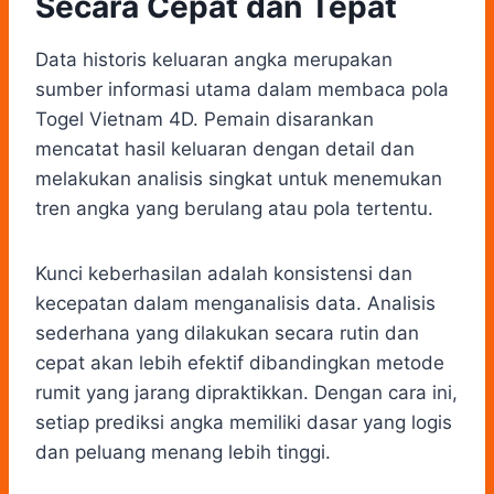
Secara Cepat dan Tepat
Data historis keluaran angka merupakan
sumber informasi utama dalam membaca pola
Togel Vietnam 4D. Pemain disarankan
mencatat hasil keluaran dengan detail dan
melakukan analisis singkat untuk menemukan
tren angka yang berulang atau pola tertentu.
Kunci keberhasilan adalah konsistensi dan
kecepatan dalam menganalisis data. Analisis
sederhana yang dilakukan secara rutin dan
cepat akan lebih efektif dibandingkan metode
rumit yang jarang dipraktikkan. Dengan cara ini,
setiap prediksi angka memiliki dasar yang logis
dan peluang menang lebih tinggi.