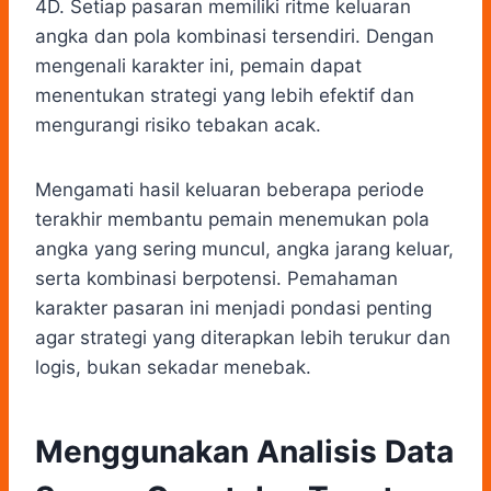
4D. Setiap pasaran memiliki ritme keluaran
angka dan pola kombinasi tersendiri. Dengan
mengenali karakter ini, pemain dapat
menentukan strategi yang lebih efektif dan
mengurangi risiko tebakan acak.
Mengamati hasil keluaran beberapa periode
terakhir membantu pemain menemukan pola
angka yang sering muncul, angka jarang keluar,
serta kombinasi berpotensi. Pemahaman
karakter pasaran ini menjadi pondasi penting
agar strategi yang diterapkan lebih terukur dan
logis, bukan sekadar menebak.
Menggunakan Analisis Data