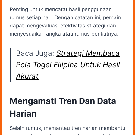
Penting untuk mencatat hasil penggunaan
rumus setiap hari. Dengan catatan ini, pemain
dapat mengevaluasi efektivitas strategi dan
menyesuaikan angka atau rumus berikutnya.
Baca Juga:
Strategi Membaca
Pola Togel Filipina Untuk Hasil
Akurat
Mengamati Tren Dan Data
Harian
Selain rumus, memantau tren harian membantu