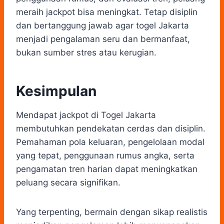
meraih jackpot bisa meningkat. Tetap disiplin
dan bertanggung jawab agar togel Jakarta
menjadi pengalaman seru dan bermanfaat,
bukan sumber stres atau kerugian.
Kesimpulan
Mendapat jackpot di Togel Jakarta
membutuhkan pendekatan cerdas dan disiplin.
Pemahaman pola keluaran, pengelolaan modal
yang tepat, penggunaan rumus angka, serta
pengamatan tren harian dapat meningkatkan
peluang secara signifikan.
Yang terpenting, bermain dengan sikap realistis