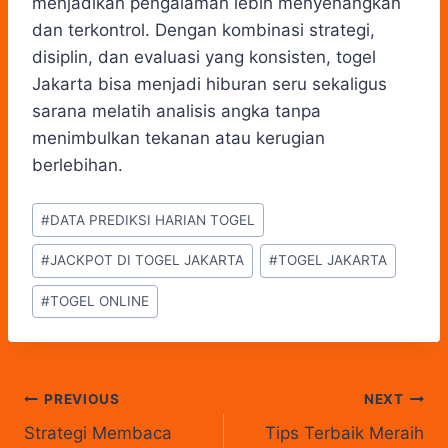
menjadikan pengalaman lebih menyenangkan
dan terkontrol. Dengan kombinasi strategi,
disiplin, dan evaluasi yang konsisten, togel
Jakarta bisa menjadi hiburan seru sekaligus
sarana melatih analisis angka tanpa
menimbulkan tekanan atau kerugian
berlebihan.
Post
#
DATA PREDIKSI HARIAN TOGEL
Tags:
#
JACKPOT DI TOGEL JAKARTA
#
TOGEL JAKARTA
#
TOGEL ONLINE
Post
PREVIOUS
NEXT
Strategi Membaca
Tips Terbaik Meraih
navigation