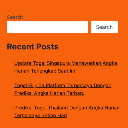
Search
Search
Recent Posts
Update Togel Singapura Menawarkan Angka
Harian Terlengkap Saat Ini
Togel Filipina Platform Terpercaya Dengan
Prediksi Angka Harian Terbaru
Prediksi Togel Thailand Dengan Angka Harian
Terpercaya Setiap Hari