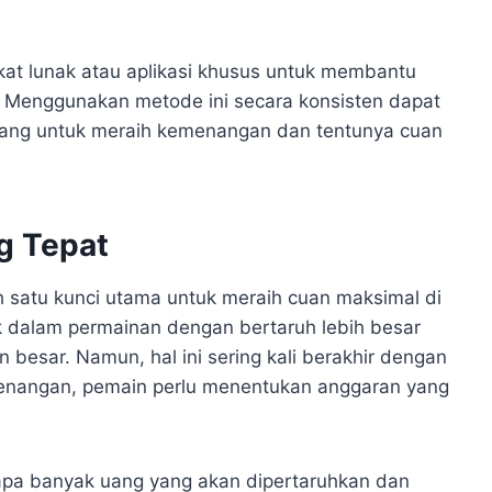
t lunak atau aplikasi khusus untuk membantu
n. Menggunakan metode ini secara konsisten dapat
ang untuk meraih kemenangan dan tentunya cuan
g Tepat
 satu kunci utama untuk meraih cuan maksimal di
k dalam permainan dengan bertaruh lebih besar
besar. Namun, hal ini sering kali berakhir dengan
emenangan, pemain perlu menentukan anggaran yang
apa banyak uang yang akan dipertaruhkan dan