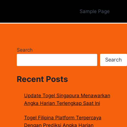
Sample Page
Search
Search
Recent Posts
Update Togel Singapura Menawarkan
Angka Harian Terlengkap Saat Ini
Togel Filipina Platform Terpercaya
Dengan Prediksi Angka Harian