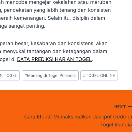
lah mencoba mengejar kekalahan atau merubah
ng, pendekatan yang lebih tenang dan konsisten
raih kemenangan. Selain itu, disiplin dalam
uga sangat penting.
eran besar, kesabaran dan konsistensi akan
da menyukai tantangan dan ketegangan dalam
ogel di
DATA PREDIKSI HARIAN TOGEL
.
AN TOGEL
#
Menang di Togel Polandia
#
TOGEL ONLINE
NEXT
Cara Efektif Memaksimalkan Jackpot Gede di
Togel Irlandia