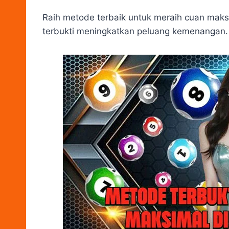
a
h
e
e
k
h
c
a
l
s
y
a
Raih metode terbaik untuk meraih cuan maksi
e
t
e
s
p
r
terbukti meningkatkan peluang kemenangan.
b
s
g
e
e
e
o
A
r
n
o
p
a
g
k
p
m
e
r