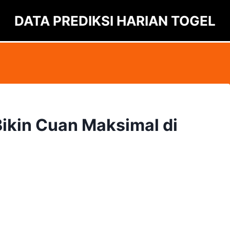
DATA PREDIKSI HARIAN TOGEL
ikin Cuan Maksimal di