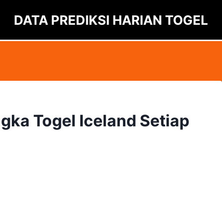
DATA PREDIKSI HARIAN TOGEL
ngka Togel Iceland Setiap