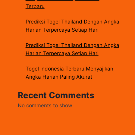
Terbaru
Prediksi Togel Thailand Dengan Angka
Harian Terpercaya Setiap Hari
Prediksi Togel Thailand Dengan Angka
Harian Terpercaya Setiap Hari
Togel Indonesia Terbaru Menyajikan
Angka Harian Paling Akurat
Recent Comments
No comments to show.