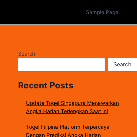
Sample Page
Search
Search
Recent Posts
Update Togel Singapura Menawarkan
Angka Harian Terlengkap Saat Ini
Togel Filipina Platform Terpercaya
Dengan Prediksi Angka Harian