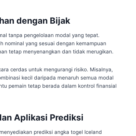
han dengan Bijak
mal tanpa pengelolaan modal yang tepat.
lih nominal yang sesuai dengan kemampuan
ainan tetap menyenangkan dan tidak merugikan.
 cara cerdas untuk mengurangi risiko. Misalnya,
ombinasi kecil daripada menaruh semua modal
ntu pemain tetap berada dalam kontrol finansial
n Aplikasi Prediksi
g menyediakan prediksi angka togel Iceland