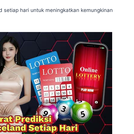
and setiap hari untuk meningkatkan kemungkinan