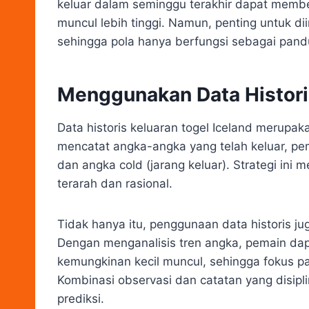
keluar dalam seminggu terakhir dapat memb
muncul lebih tinggi. Namun, penting untuk d
sehingga pola hanya berfungsi sebagai pan
Menggunakan Data Histori
Data historis keluaran togel Iceland merupa
mencatat angka-angka yang telah keluar, pema
dan angka cold (jarang keluar). Strategi in
terarah dan rasional.
Tidak hanya itu, penggunaan data historis 
Dengan menganalisis tren angka, pemain da
kemungkinan kecil muncul, sehingga fokus pa
Kombinasi observasi dan catatan yang disipl
prediksi.