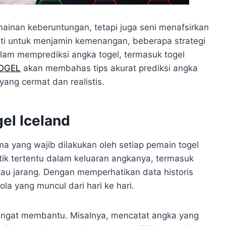
ainan keberuntungan, tetapi juga seni menafsirkan
sti untuk menjamin kemenangan, beberapa strategi
lam memprediksi angka togel, termasuk togel
TOGEL
akan membahas tips akurat prediksi angka
yang cermat dan realistis.
el Iceland
 yang wajib dilakukan oleh setiap pemain togel
istik tertentu dalam keluaran angkanya, termasuk
tau jarang. Dengan memperhatikan data historis
la yang muncul dari hari ke hari.
a sangat membantu. Misalnya, mencatat angka yang