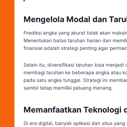
Mengelola Modal dan Taru
Prediksi angka yang akurat tidak akan maksi
Menentukan batas taruhan harian dan memi
finansial adalah strategi penting agar perm
Selain itu, diversifikasi taruhan bisa menjadi
membagi taruhan ke beberapa angka atau k
pada satu angka tunggal. Strategi ini memba
sambil tetap memiliki peluang menang.
Memanfaatkan Teknologi da
Di era digital, banyak aplikasi dan situs yan