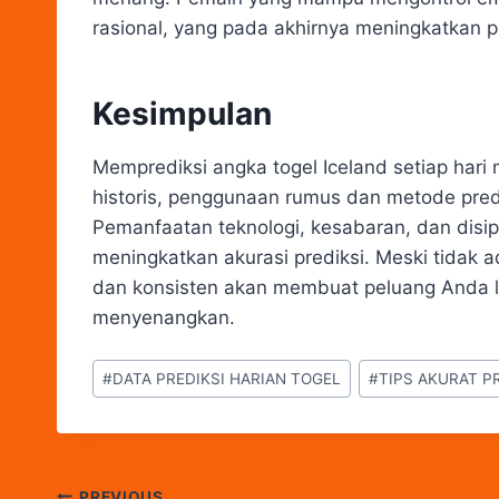
rasional, yang pada akhirnya meningkatkan p
Kesimpulan
Memprediksi angka togel Iceland setiap hari
historis, penggunaan rumus dan metode predi
Pemanfaatan teknologi, kesabaran, dan disipl
meningkatkan akurasi prediksi. Meski tidak
dan konsisten akan membuat peluang Anda le
menyenangkan.
Post
#
DATA PREDIKSI HARIAN TOGEL
#
TIPS AKURAT P
Tags:
PREVIOUS