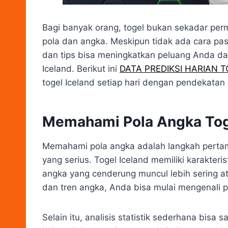
Bagi banyak orang, togel bukan sekadar perm
pola dan angka. Meskipun tidak ada cara pa
dan tips bisa meningkatkan peluang Anda da
Iceland. Berikut ini
DATA PREDIKSI HARIAN 
togel Iceland setiap hari dengan pendekatan 
Memahami Pola Angka Tog
Memahami pola angka adalah langkah pertama
yang serius. Togel Iceland memiliki karakter
angka yang cenderung muncul lebih sering a
dan tren angka, Anda bisa mulai mengenali po
Selain itu, analisis statistik sederhana bis