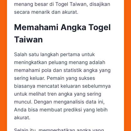
menang besar di Togel Taiwan, disajikan
secara menarik dan akurat.
Memahami Angka Togel
Taiwan
Salah satu langkah pertama untuk
meningkatkan peluang menang adalah
memahami pola dan statistik angka yang
sering keluar. Pemain yang sukses
biasanya mencatat keluaran sebelumnya
untuk melihat tren angka yang sering
muncul. Dengan menganalisis data ini,
Anda bisa membuat prediksi yang lebih
akurat.
Selain itu, memperhatikan angka yang