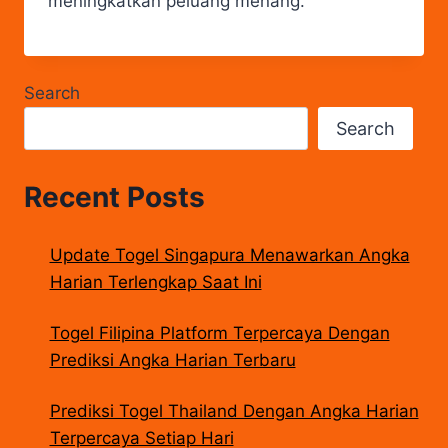
meningkatkan peluang menang.
Search
Search
Recent Posts
Update Togel Singapura Menawarkan Angka
Harian Terlengkap Saat Ini
Togel Filipina Platform Terpercaya Dengan
Prediksi Angka Harian Terbaru
Prediksi Togel Thailand Dengan Angka Harian
Terpercaya Setiap Hari