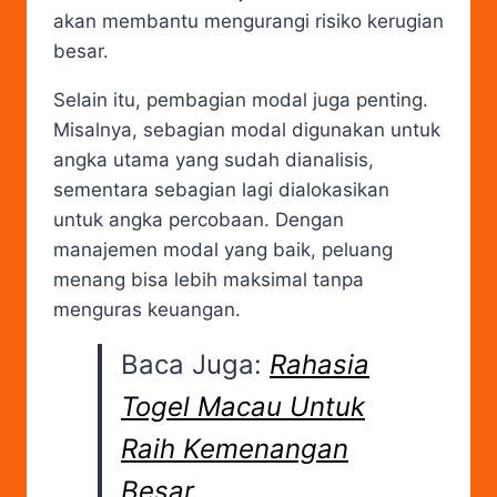
akan membantu mengurangi risiko kerugian
besar.
Selain itu, pembagian modal juga penting.
Misalnya, sebagian modal digunakan untuk
angka utama yang sudah dianalisis,
sementara sebagian lagi dialokasikan
untuk angka percobaan. Dengan
manajemen modal yang baik, peluang
menang bisa lebih maksimal tanpa
menguras keuangan.
Baca Juga:
Rahasia
Togel Macau Untuk
Raih Kemenangan
Besar