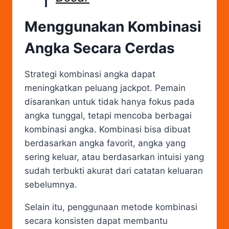
Menggunakan Kombinasi
Angka Secara Cerdas
Strategi kombinasi angka dapat
meningkatkan peluang jackpot. Pemain
disarankan untuk tidak hanya fokus pada
angka tunggal, tetapi mencoba berbagai
kombinasi angka. Kombinasi bisa dibuat
berdasarkan angka favorit, angka yang
sering keluar, atau berdasarkan intuisi yang
sudah terbukti akurat dari catatan keluaran
sebelumnya.
Selain itu, penggunaan metode kombinasi
secara konsisten dapat membantu