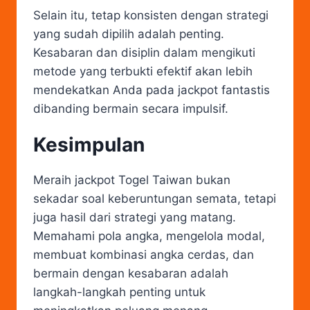
Selain itu, tetap konsisten dengan strategi
yang sudah dipilih adalah penting.
Kesabaran dan disiplin dalam mengikuti
metode yang terbukti efektif akan lebih
mendekatkan Anda pada jackpot fantastis
dibanding bermain secara impulsif.
Kesimpulan
Meraih jackpot Togel Taiwan bukan
sekadar soal keberuntungan semata, tetapi
juga hasil dari strategi yang matang.
Memahami pola angka, mengelola modal,
membuat kombinasi angka cerdas, dan
bermain dengan kesabaran adalah
langkah-langkah penting untuk