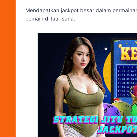
a
h
e
e
k
h
c
a
l
s
y
a
Mendapatkan jackpot besar dalam permaina
e
t
e
s
p
r
pemain di luar sana.
b
s
g
e
e
e
o
A
r
n
o
p
a
g
k
p
m
e
r