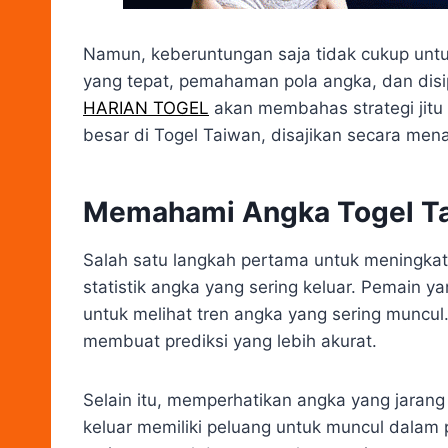
Namun, keberuntungan saja tidak cukup untu
yang tepat, pemahaman pola angka, dan disip
HARIAN TOGEL
akan membahas strategi jit
besar di Togel Taiwan, disajikan secara mena
Memahami Angka Togel T
Salah satu langkah pertama untuk meningk
statistik angka yang sering keluar. Pemain 
untuk melihat tren angka yang sering muncul
membuat prediksi yang lebih akurat.
Selain itu, memperhatikan angka yang jarang
keluar memiliki peluang untuk muncul dalam