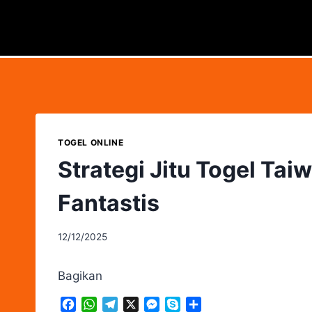
Skip
to
content
TOGEL ONLINE
Strategi Jitu Togel Ta
Fantastis
12/12/2025
Bagikan
F
W
T
X
M
S
S