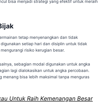
ul bisa menjadi strategi yang efektif untuk meraih
ijak
 permainan tetap menyenangkan dan tidak
igunakan setiap hari dan disiplin untuk tidak
 mengurangi risiko kerugian besar.
isalnya, sebagian modal digunakan untuk angka
gian lagi dialokasikan untuk angka percobaan.
g menang bisa lebih maksimal tanpa menguras
cau Untuk Raih Kemenangan Besar