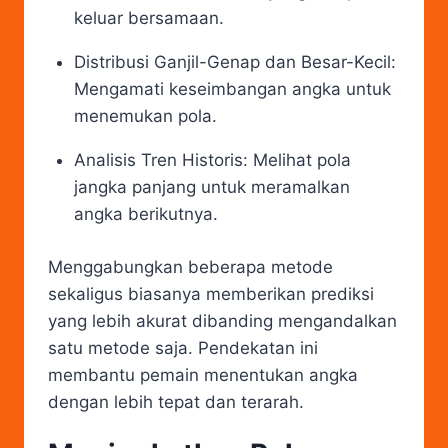
keluar bersamaan.
Distribusi Ganjil-Genap dan Besar-Kecil:
Mengamati keseimbangan angka untuk
menemukan pola.
Analisis Tren Historis: Melihat pola
jangka panjang untuk meramalkan
angka berikutnya.
Menggabungkan beberapa metode
sekaligus biasanya memberikan prediksi
yang lebih akurat dibanding mengandalkan
satu metode saja. Pendekatan ini
membantu pemain menentukan angka
dengan lebih tepat dan terarah.