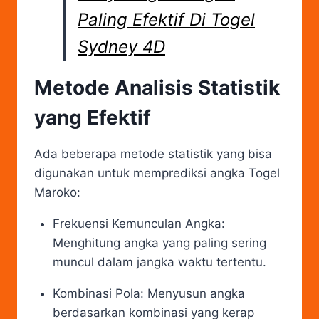
Paling Efektif Di Togel
Sydney 4D
Metode Analisis Statistik
yang Efektif
Ada beberapa metode statistik yang bisa
digunakan untuk memprediksi angka Togel
Maroko:
Frekuensi Kemunculan Angka:
Menghitung angka yang paling sering
muncul dalam jangka waktu tertentu.
Kombinasi Pola: Menyusun angka
berdasarkan kombinasi yang kerap