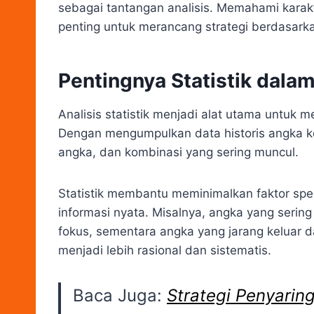
sebagai tantangan analisis. Memahami karakt
penting untuk merancang strategi berdasarkan
Pentingnya Statistik dalam
Analisis statistik menjadi alat utama untuk
Dengan mengumpulkan data historis angka ke
angka, dan kombinasi yang sering muncul.
Statistik membantu meminimalkan faktor spe
informasi nyata. Misalnya, angka yang serin
fokus, sementara angka yang jarang keluar d
menjadi lebih rasional dan sistematis.
Baca Juga:
Strategi Penyaring