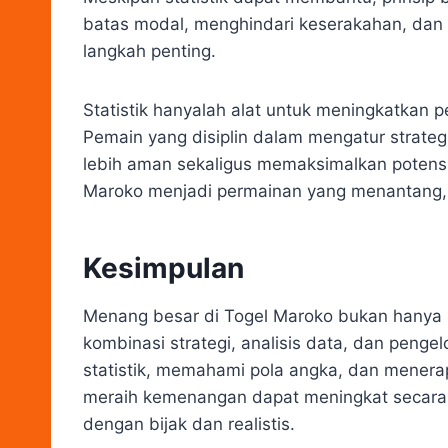
batas modal, menghindari keserakahan, dan
langkah penting.
Statistik hanyalah alat untuk meningkatkan
Pemain yang disiplin dalam mengatur strate
lebih aman sekaligus memaksimalkan potens
Maroko menjadi permainan yang menantang, 
Kesimpulan
Menang besar di Togel Maroko bukan hanya s
kombinasi strategi, analisis data, dan peng
statistik, memahami pola angka, dan menera
meraih kemenangan dapat meningkat secara s
dengan bijak dan realistis.