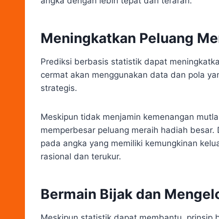
angka dengan lebih tepat dan terarah.
Meningkatkan Peluang Men
Prediksi berbasis statistik dapat meningkat
cermat akan menggunakan data dan pola yan
strategis.
Meskipun tidak menjamin kemenangan mutlak
memperbesar peluang meraih hadiah besar. D
pada angka yang memiliki kemungkinan keluar
rasional dan terukur.
Bermain Bijak dan Mengelo
Meskipun statistik dapat membantu, prinsip 