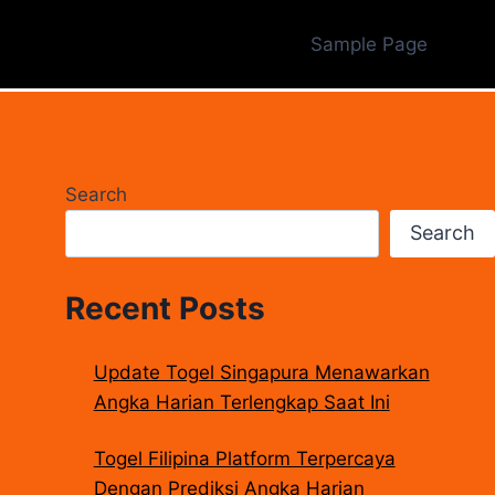
Sample Page
Search
Search
Recent Posts
Update Togel Singapura Menawarkan
Angka Harian Terlengkap Saat Ini
Togel Filipina Platform Terpercaya
Dengan Prediksi Angka Harian