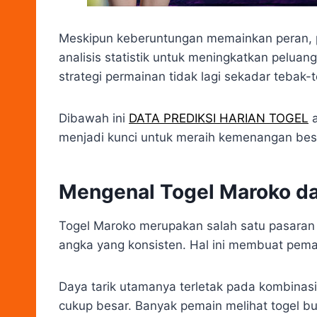
Meskipun keberuntungan memainkan peran, 
analisis statistik untuk meningkatkan pelua
strategi permainan tidak lagi sekadar tebak-
Dibawah ini
DATA PREDIKSI HARIAN TOGEL
a
menjadi kunci untuk meraih kemenangan besa
Mengenal Togel Maroko da
Togel Maroko merupakan salah satu pasaran 
angka yang konsisten. Hal ini membuat pema
Daya tarik utamanya terletak pada kombina
cukup besar. Banyak pemain melihat togel bu