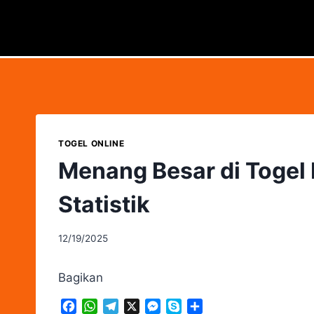
Skip
to
content
TOGEL ONLINE
Menang Besar di Togel
Statistik
12/19/2025
Bagikan
F
W
T
X
M
S
S