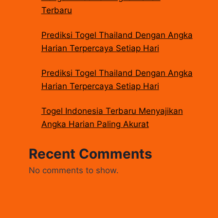
Terbaru
Prediksi Togel Thailand Dengan Angka
Harian Terpercaya Setiap Hari
Prediksi Togel Thailand Dengan Angka
Harian Terpercaya Setiap Hari
Togel Indonesia Terbaru Menyajikan
Angka Harian Paling Akurat
Recent Comments
No comments to show.