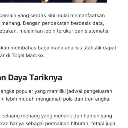
pemain yang cerdas kini mulai memanfaatkan
ng menang. Dengan pendekatan berbasis data,
tebakan, melainkan lebih terukur dan sistematis.
kan membahas bagaimana analisis statistik dapat
r di Togel Maroko.
n Daya Tariknya
angka populer yang memiliki jadwal pengeluaran
in lebih mudah mengamati pola dan tren angka.
si peluang menang yang menarik dan hadiah yang
kan hanya sebagai permainan hiburan, tetapi juga