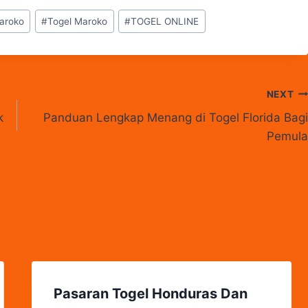
aroko
#
Togel Maroko
#
TOGEL ONLINE
NEXT
k
Panduan Lengkap Menang di Togel Florida Bagi
Pemula
Pasaran Togel Honduras Dan