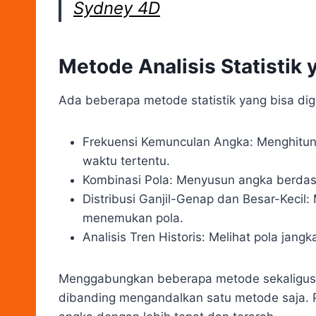
Sydney 4D
Metode Analisis Statistik 
Ada beberapa metode statistik yang bisa di
Frekuensi Kemunculan Angka: Menghitun
waktu tertentu.
Kombinasi Pola: Menyusun angka berdas
Distribusi Ganjil-Genap dan Besar-Keci
menemukan pola.
Analisis Tren Historis: Melihat pola jan
Menggabungkan beberapa metode sekaligus b
dibanding mengandalkan satu metode saja.