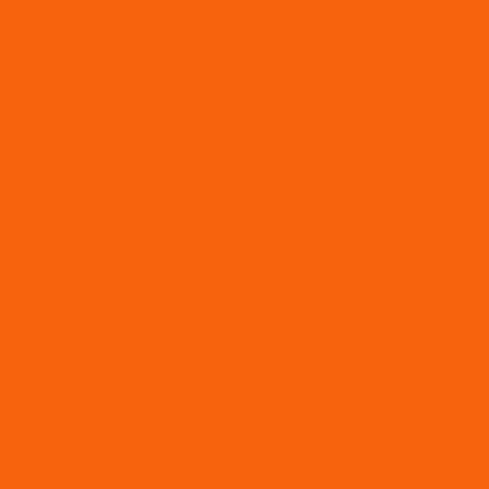
Sejarah Dan Jenis Strategi