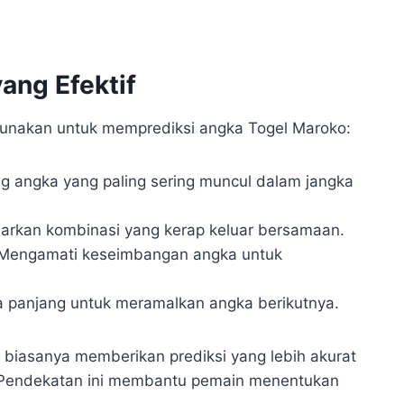
yang Efektif
gunakan untuk memprediksi angka Togel Maroko:
g angka yang paling sering muncul dalam jangka
arkan kombinasi yang kerap keluar bersamaan.
l: Mengamati keseimbangan angka untuk
gka panjang untuk meramalkan angka berikutnya.
iasanya memberikan prediksi yang lebih akurat
 Pendekatan ini membantu pemain menentukan