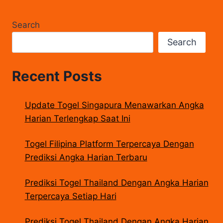
Search
Search
Recent Posts
Update Togel Singapura Menawarkan Angka
Harian Terlengkap Saat Ini
Togel Filipina Platform Terpercaya Dengan
Prediksi Angka Harian Terbaru
Prediksi Togel Thailand Dengan Angka Harian
Terpercaya Setiap Hari
Prediksi Togel Thailand Dengan Angka Harian