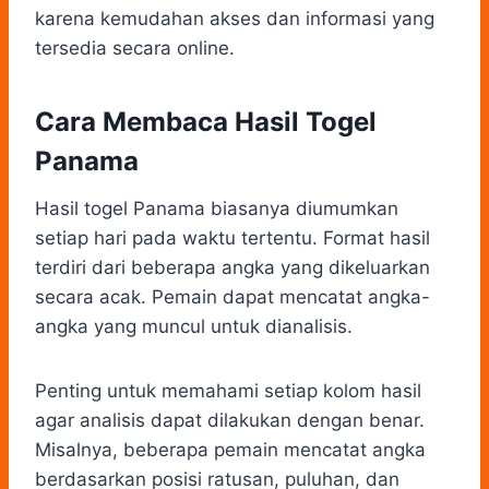
karena kemudahan akses dan informasi yang
tersedia secara online.
Cara Membaca Hasil Togel
Panama
Hasil togel Panama biasanya diumumkan
setiap hari pada waktu tertentu. Format hasil
terdiri dari beberapa angka yang dikeluarkan
secara acak. Pemain dapat mencatat angka-
angka yang muncul untuk dianalisis.
Penting untuk memahami setiap kolom hasil
agar analisis dapat dilakukan dengan benar.
Misalnya, beberapa pemain mencatat angka
berdasarkan posisi ratusan, puluhan, dan