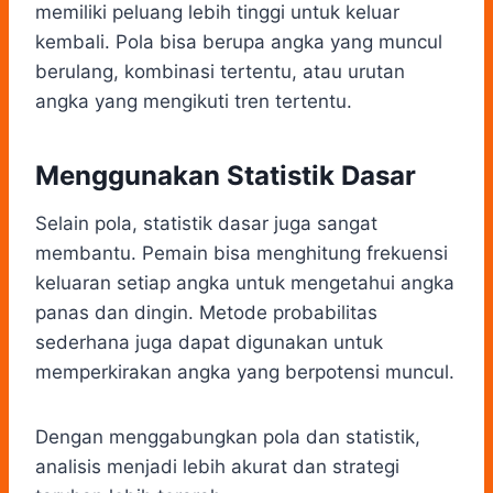
memiliki peluang lebih tinggi untuk keluar
kembali. Pola bisa berupa angka yang muncul
berulang, kombinasi tertentu, atau urutan
angka yang mengikuti tren tertentu.
Menggunakan Statistik Dasar
Selain pola, statistik dasar juga sangat
membantu. Pemain bisa menghitung frekuensi
keluaran setiap angka untuk mengetahui angka
panas dan dingin. Metode probabilitas
sederhana juga dapat digunakan untuk
memperkirakan angka yang berpotensi muncul.
Dengan menggabungkan pola dan statistik,
analisis menjadi lebih akurat dan strategi