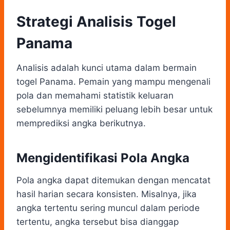
Strategi Analisis Togel
Panama
Analisis adalah kunci utama dalam bermain
togel Panama. Pemain yang mampu mengenali
pola dan memahami statistik keluaran
sebelumnya memiliki peluang lebih besar untuk
memprediksi angka berikutnya.
Mengidentifikasi Pola Angka
Pola angka dapat ditemukan dengan mencatat
hasil harian secara konsisten. Misalnya, jika
angka tertentu sering muncul dalam periode
tertentu, angka tersebut bisa dianggap