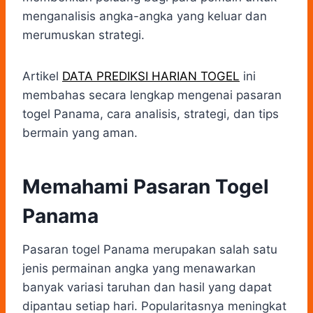
menganalisis angka-angka yang keluar dan
merumuskan strategi.
Artikel
DATA PREDIKSI HARIAN TOGEL
ini
membahas secara lengkap mengenai pasaran
togel Panama, cara analisis, strategi, dan tips
bermain yang aman.
Memahami Pasaran Togel
Panama
Pasaran togel Panama merupakan salah satu
jenis permainan angka yang menawarkan
banyak variasi taruhan dan hasil yang dapat
dipantau setiap hari. Popularitasnya meningkat