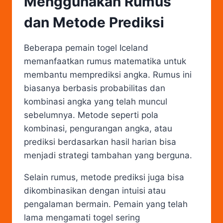
Menggunakan Rumus
dan Metode Prediksi
Beberapa pemain togel Iceland
memanfaatkan rumus matematika untuk
membantu memprediksi angka. Rumus ini
biasanya berbasis probabilitas dan
kombinasi angka yang telah muncul
sebelumnya. Metode seperti pola
kombinasi, pengurangan angka, atau
prediksi berdasarkan hasil harian bisa
menjadi strategi tambahan yang berguna.
Selain rumus, metode prediksi juga bisa
dikombinasikan dengan intuisi atau
pengalaman bermain. Pemain yang telah
lama mengamati togel sering