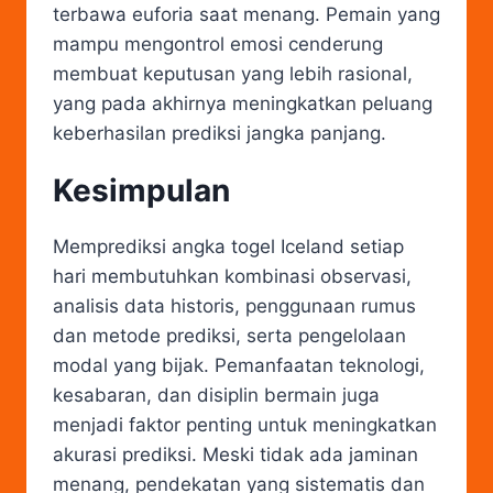
terbawa euforia saat menang. Pemain yang
mampu mengontrol emosi cenderung
membuat keputusan yang lebih rasional,
yang pada akhirnya meningkatkan peluang
keberhasilan prediksi jangka panjang.
Kesimpulan
Memprediksi angka togel Iceland setiap
hari membutuhkan kombinasi observasi,
analisis data historis, penggunaan rumus
dan metode prediksi, serta pengelolaan
modal yang bijak. Pemanfaatan teknologi,
kesabaran, dan disiplin bermain juga
menjadi faktor penting untuk meningkatkan
akurasi prediksi. Meski tidak ada jaminan
menang, pendekatan yang sistematis dan