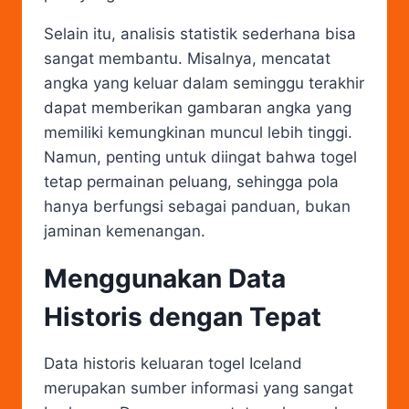
Selain itu, analisis statistik sederhana bisa
sangat membantu. Misalnya, mencatat
angka yang keluar dalam seminggu terakhir
dapat memberikan gambaran angka yang
memiliki kemungkinan muncul lebih tinggi.
Namun, penting untuk diingat bahwa togel
tetap permainan peluang, sehingga pola
hanya berfungsi sebagai panduan, bukan
jaminan kemenangan.
Menggunakan Data
Historis dengan Tepat
Data historis keluaran togel Iceland
merupakan sumber informasi yang sangat