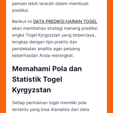
pemain lebih terarah dalam membuat
prediksi.
Berikut ini
DATA PREDIKSI HARIAN TOGEL
akan membahas strategi menang prediksi
angka Togel Kyrgyzstan yang terpercaya,
lengkap dengan tips praktis dan
pendekatan analitis agar peluang
keberhasilan Anda meningkat.
Memahami Pola dan
Statistik Togel
Kyrgyzstan
Setiap permainan togel memiliki pola
tertentu yang bisa dianalisis dari data