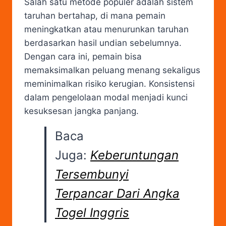
Salah satu metode populer adalah sistem
taruhan bertahap, di mana pemain
meningkatkan atau menurunkan taruhan
berdasarkan hasil undian sebelumnya.
Dengan cara ini, pemain bisa
memaksimalkan peluang menang sekaligus
meminimalkan risiko kerugian. Konsistensi
dalam pengelolaan modal menjadi kunci
kesuksesan jangka panjang.
Baca
Juga:
Keberuntungan
Tersembunyi
Terpancar Dari Angka
Togel Inggris