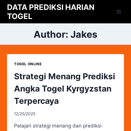
Skip
DATA PREDIKSI HARIAN
to
TOGEL
content
Author: Jakes
TOGEL ONLINE
Strategi Menang Prediksi
Angka Togel Kyrgyzstan
Terpercaya
12/25/2025
Pelajari strategi menang dan prediksi