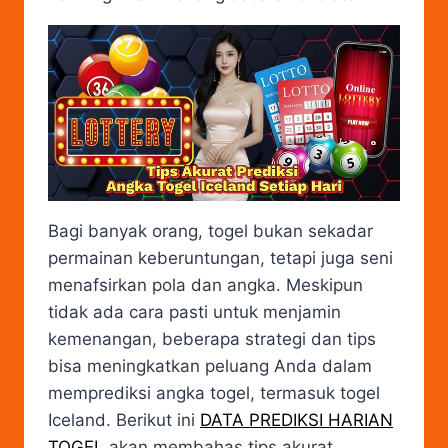
Bagi banyak orang, togel bukan sekadar
permainan keberuntungan, tetapi juga seni
menafsirkan pola dan angka. Meskipun
tidak ada cara pasti untuk menjamin
kemenangan, beberapa strategi dan tips
bisa meningkatkan peluang Anda dalam
memprediksi angka togel, termasuk togel
Iceland. Berikut ini
DATA PREDIKSI HARIAN
TOGEL
akan membahas tips akurat