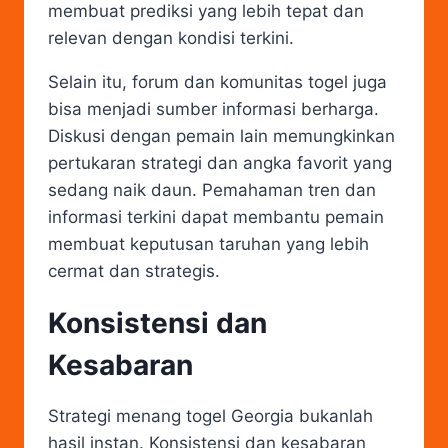
membuat prediksi yang lebih tepat dan
relevan dengan kondisi terkini.
Selain itu, forum dan komunitas togel juga
bisa menjadi sumber informasi berharga.
Diskusi dengan pemain lain memungkinkan
pertukaran strategi dan angka favorit yang
sedang naik daun. Pemahaman tren dan
informasi terkini dapat membantu pemain
membuat keputusan taruhan yang lebih
cermat dan strategis.
Konsistensi dan
Kesabaran
Strategi menang togel Georgia bukanlah
hasil instan. Konsistensi dan kesabaran