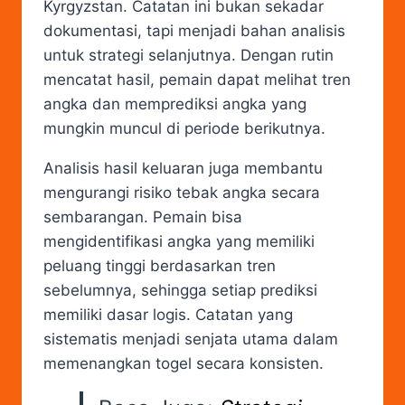
Kyrgyzstan. Catatan ini bukan sekadar
dokumentasi, tapi menjadi bahan analisis
untuk strategi selanjutnya. Dengan rutin
mencatat hasil, pemain dapat melihat tren
angka dan memprediksi angka yang
mungkin muncul di periode berikutnya.
Analisis hasil keluaran juga membantu
mengurangi risiko tebak angka secara
sembarangan. Pemain bisa
mengidentifikasi angka yang memiliki
peluang tinggi berdasarkan tren
sebelumnya, sehingga setiap prediksi
memiliki dasar logis. Catatan yang
sistematis menjadi senjata utama dalam
memenangkan togel secara konsisten.