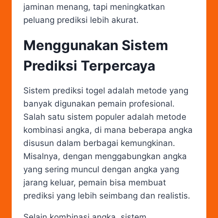
jaminan menang, tapi meningkatkan
peluang prediksi lebih akurat.
Menggunakan Sistem
Prediksi Terpercaya
Sistem prediksi togel adalah metode yang
banyak digunakan pemain profesional.
Salah satu sistem populer adalah metode
kombinasi angka, di mana beberapa angka
disusun dalam berbagai kemungkinan.
Misalnya, dengan menggabungkan angka
yang sering muncul dengan angka yang
jarang keluar, pemain bisa membuat
prediksi yang lebih seimbang dan realistis.
Selain kombinasi angka, sistem