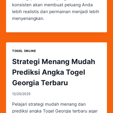
konsisten akan membuat peluang Anda
lebih realistis dan permainan menjadi lebih
menyenangkan.
TOGEL ONLINE
Strategi Menang Mudah
Prediksi Angka Togel
Georgia Terbaru
12/25/2025
Pelajari strategi mudah menang dan
prediksi angka Togel Georgia terbaru agar