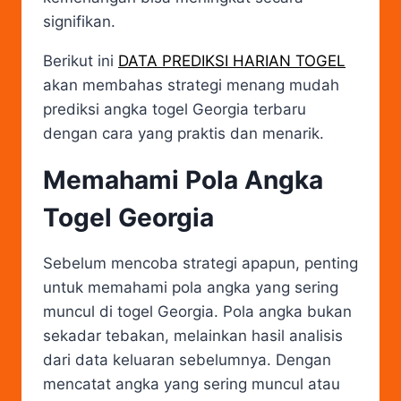
signifikan.
Berikut ini
DATA PREDIKSI HARIAN TOGEL
akan membahas strategi menang mudah
prediksi angka togel Georgia terbaru
dengan cara yang praktis dan menarik.
Memahami Pola Angka
Togel Georgia
Sebelum mencoba strategi apapun, penting
untuk memahami pola angka yang sering
muncul di togel Georgia. Pola angka bukan
sekadar tebakan, melainkan hasil analisis
dari data keluaran sebelumnya. Dengan
mencatat angka yang sering muncul atau