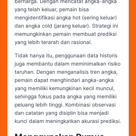
berharga. Dengan mencatat angka-angka
yang telah keluar, pemain bisa
mengidentifikasi angka hot (sering keluar)
dan angka cold (jarang keluar). Strategi ini
memungkinkan pemain membuat prediksi
yang lebih terarah dan rasional.
Tidak hanya itu, penggunaan data historis
juga membantu dalam meminimalkan risiko
taruhan. Dengan menganalisis tren angka,
pemain dapat menghindari angka-angka
yang memiliki kemungkinan kecil muncul,
sehingga fokus pada angka yang memiliki
peluang lebih tinggi. Kombinasi observasi
dan catatan yang disiplin bisa menjadi
kunci dalam meningkatkan akurasi prediksi.