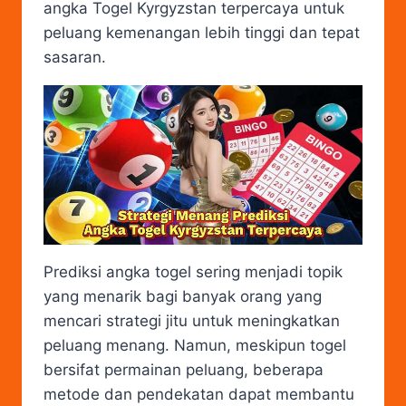
angka Togel Kyrgyzstan terpercaya untuk
peluang kemenangan lebih tinggi dan tepat
sasaran.
Prediksi angka togel sering menjadi topik
yang menarik bagi banyak orang yang
mencari strategi jitu untuk meningkatkan
peluang menang. Namun, meskipun togel
bersifat permainan peluang, beberapa
metode dan pendekatan dapat membantu