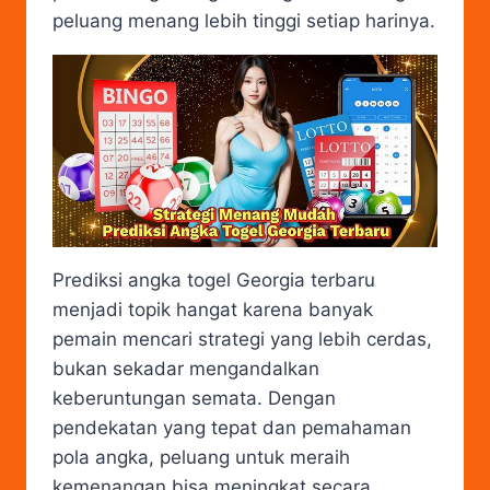
peluang menang lebih tinggi setiap harinya.
Prediksi angka togel Georgia terbaru
menjadi topik hangat karena banyak
pemain mencari strategi yang lebih cerdas,
bukan sekadar mengandalkan
keberuntungan semata. Dengan
pendekatan yang tepat dan pemahaman
pola angka, peluang untuk meraih
kemenangan bisa meningkat secara