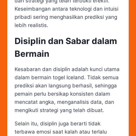
dan strategi yang telah terbukti efektif.
Keseimbangan antara teknologi dan intuisi
pribadi sering menghasilkan prediksi yang
lebih realistis.
Disiplin dan Sabar dalam
Bermain
Kesabaran dan disiplin adalah kunci utama
dalam bermain togel Iceland. Tidak semua
prediksi akan langsung berhasil, sehingga
pemain perlu bersikap konsisten dalam
mencatat angka, menganalisis data, dan
mengikuti strategi yang telah dibuat.
Selain itu, disiplin juga berarti tidak
terbawa emosi saat kalah atau terlalu