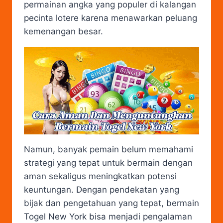
permainan angka yang populer di kalangan
pecinta lotere karena menawarkan peluang
kemenangan besar.
Namun, banyak pemain belum memahami
strategi yang tepat untuk bermain dengan
aman sekaligus meningkatkan potensi
keuntungan. Dengan pendekatan yang
bijak dan pengetahuan yang tepat, bermain
Togel New York bisa menjadi pengalaman