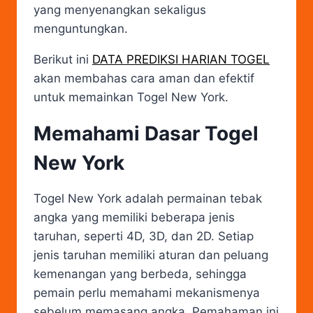
yang menyenangkan sekaligus
menguntungkan.
Berikut ini
DATA PREDIKSI HARIAN TOGEL
akan membahas cara aman dan efektif
untuk memainkan Togel New York.
Memahami Dasar Togel
New York
Togel New York adalah permainan tebak
angka yang memiliki beberapa jenis
taruhan, seperti 4D, 3D, dan 2D. Setiap
jenis taruhan memiliki aturan dan peluang
kemenangan yang berbeda, sehingga
pemain perlu memahami mekanismenya
sebelum memasang angka. Pemahaman ini