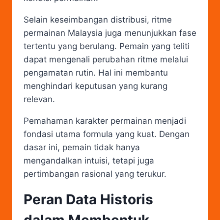
Selain keseimbangan distribusi, ritme
permainan Malaysia juga menunjukkan fase
tertentu yang berulang. Pemain yang teliti
dapat mengenali perubahan ritme melalui
pengamatan rutin. Hal ini membantu
menghindari keputusan yang kurang
relevan.
Pemahaman karakter permainan menjadi
fondasi utama formula yang kuat. Dengan
dasar ini, pemain tidak hanya
mengandalkan intuisi, tetapi juga
pertimbangan rasional yang terukur.
Peran Data Historis