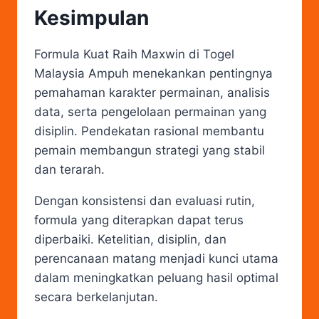
Kesimpulan
Formula Kuat Raih Maxwin di Togel
Malaysia Ampuh menekankan pentingnya
pemahaman karakter permainan, analisis
data, serta pengelolaan permainan yang
disiplin. Pendekatan rasional membantu
pemain membangun strategi yang stabil
dan terarah.
Dengan konsistensi dan evaluasi rutin,
formula yang diterapkan dapat terus
diperbaiki. Ketelitian, disiplin, dan
perencanaan matang menjadi kunci utama
dalam meningkatkan peluang hasil optimal
secara berkelanjutan.