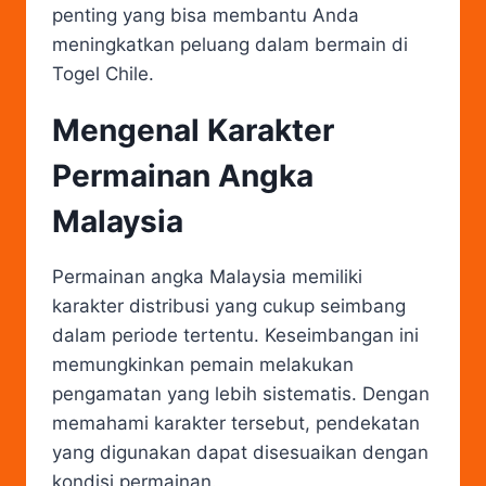
penting yang bisa membantu Anda
meningkatkan peluang dalam bermain di
Togel Chile.
Mengenal Karakter
Permainan Angka
Malaysia
Permainan angka Malaysia memiliki
karakter distribusi yang cukup seimbang
dalam periode tertentu. Keseimbangan ini
memungkinkan pemain melakukan
pengamatan yang lebih sistematis. Dengan
memahami karakter tersebut, pendekatan
yang digunakan dapat disesuaikan dengan
kondisi permainan.