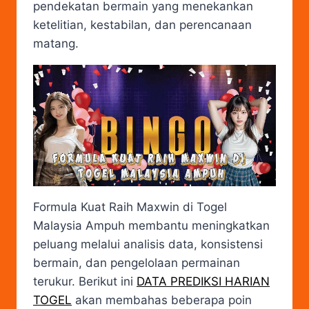
pendekatan bermain yang menekankan
ketelitian, kestabilan, dan perencanaan
matang.
Formula Kuat Raih Maxwin di Togel
Malaysia Ampuh membantu meningkatkan
peluang melalui analisis data, konsistensi
bermain, dan pengelolaan permainan
terukur. Berikut ini
DATA PREDIKSI HARIAN
TOGEL
akan membahas beberapa poin