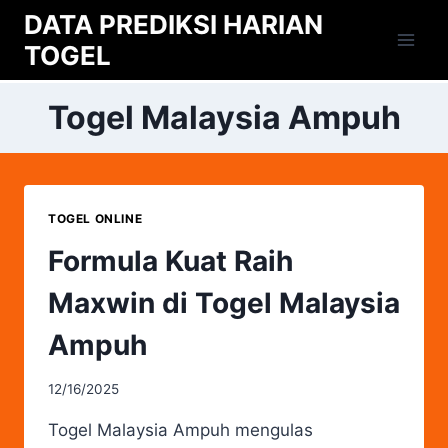
Skip
DATA PREDIKSI HARIAN
to
TOGEL
content
Togel Malaysia Ampuh
TOGEL ONLINE
Formula Kuat Raih
Maxwin di Togel Malaysia
Ampuh
12/16/2025
Togel Malaysia Ampuh mengulas