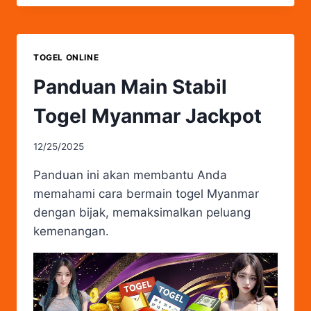
TOGEL ONLINE
Panduan Main Stabil
Togel Myanmar Jackpot
12/25/2025
Panduan ini akan membantu Anda
memahami cara bermain togel Myanmar
dengan bijak, memaksimalkan peluang
kemenangan.