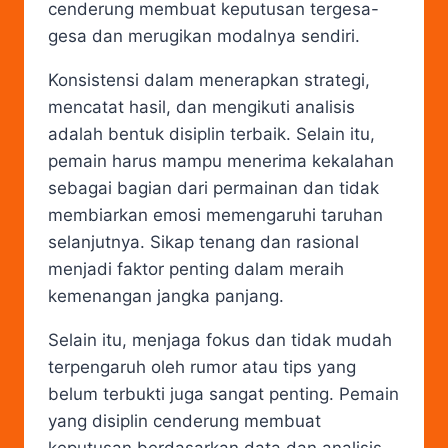
cenderung membuat keputusan tergesa-
gesa dan merugikan modalnya sendiri.
Konsistensi dalam menerapkan strategi,
mencatat hasil, dan mengikuti analisis
adalah bentuk disiplin terbaik. Selain itu,
pemain harus mampu menerima kekalahan
sebagai bagian dari permainan dan tidak
membiarkan emosi memengaruhi taruhan
selanjutnya. Sikap tenang dan rasional
menjadi faktor penting dalam meraih
kemenangan jangka panjang.
Selain itu, menjaga fokus dan tidak mudah
terpengaruh oleh rumor atau tips yang
belum terbukti juga sangat penting. Pemain
yang disiplin cenderung membuat