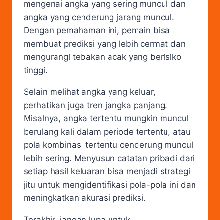
mengenai angka yang sering muncul dan
angka yang cenderung jarang muncul.
Dengan pemahaman ini, pemain bisa
membuat prediksi yang lebih cermat dan
mengurangi tebakan acak yang berisiko
tinggi.
Selain melihat angka yang keluar,
perhatikan juga tren jangka panjang.
Misalnya, angka tertentu mungkin muncul
berulang kali dalam periode tertentu, atau
pola kombinasi tertentu cenderung muncul
lebih sering. Menyusun catatan pribadi dari
setiap hasil keluaran bisa menjadi strategi
jitu untuk mengidentifikasi pola-pola ini dan
meningkatkan akurasi prediksi.
Terakhir, jangan lupa untuk