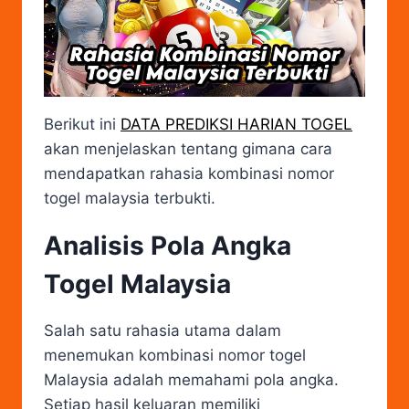
Berikut ini
DATA PREDIKSI HARIAN TOGEL
akan menjelaskan tentang gimana cara
mendapatkan rahasia kombinasi nomor
togel malaysia terbukti.
Analisis Pola Angka
Togel Malaysia
Salah satu rahasia utama dalam
menemukan kombinasi nomor togel
Malaysia adalah memahami pola angka.
Setiap hasil keluaran memiliki