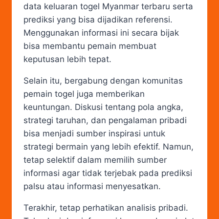
data keluaran togel Myanmar terbaru serta
prediksi yang bisa dijadikan referensi.
Menggunakan informasi ini secara bijak
bisa membantu pemain membuat
keputusan lebih tepat.
Selain itu, bergabung dengan komunitas
pemain togel juga memberikan
keuntungan. Diskusi tentang pola angka,
strategi taruhan, dan pengalaman pribadi
bisa menjadi sumber inspirasi untuk
strategi bermain yang lebih efektif. Namun,
tetap selektif dalam memilih sumber
informasi agar tidak terjebak pada prediksi
palsu atau informasi menyesatkan.
Terakhir, tetap perhatikan analisis pribadi.