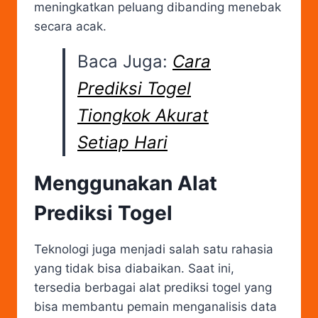
meningkatkan peluang dibanding menebak
secara acak.
Baca Juga:
Cara
Prediksi Togel
Tiongkok Akurat
Setiap Hari
Menggunakan Alat
Prediksi Togel
Teknologi juga menjadi salah satu rahasia
yang tidak bisa diabaikan. Saat ini,
tersedia berbagai alat prediksi togel yang
bisa membantu pemain menganalisis data