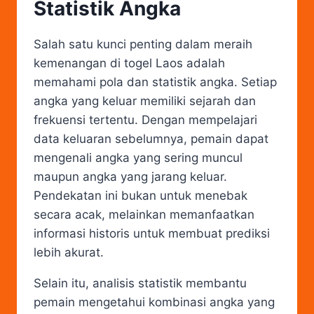
Statistik Angka
Salah satu kunci penting dalam meraih
kemenangan di togel Laos adalah
memahami pola dan statistik angka. Setiap
angka yang keluar memiliki sejarah dan
frekuensi tertentu. Dengan mempelajari
data keluaran sebelumnya, pemain dapat
mengenali angka yang sering muncul
maupun angka yang jarang keluar.
Pendekatan ini bukan untuk menebak
secara acak, melainkan memanfaatkan
informasi historis untuk membuat prediksi
lebih akurat.
Selain itu, analisis statistik membantu
pemain mengetahui kombinasi angka yang