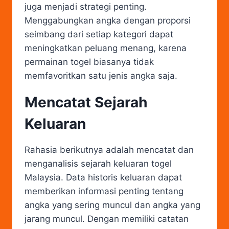
juga menjadi strategi penting.
Menggabungkan angka dengan proporsi
seimbang dari setiap kategori dapat
meningkatkan peluang menang, karena
permainan togel biasanya tidak
memfavoritkan satu jenis angka saja.
Mencatat Sejarah
Keluaran
Rahasia berikutnya adalah mencatat dan
menganalisis sejarah keluaran togel
Malaysia. Data historis keluaran dapat
memberikan informasi penting tentang
angka yang sering muncul dan angka yang
jarang muncul. Dengan memiliki catatan