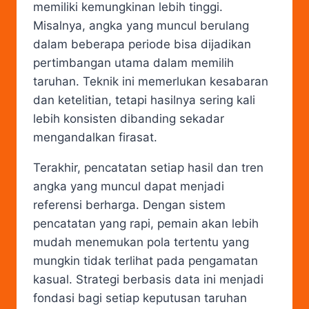
memiliki kemungkinan lebih tinggi.
Misalnya, angka yang muncul berulang
dalam beberapa periode bisa dijadikan
pertimbangan utama dalam memilih
taruhan. Teknik ini memerlukan kesabaran
dan ketelitian, tetapi hasilnya sering kali
lebih konsisten dibanding sekadar
mengandalkan firasat.
Terakhir, pencatatan setiap hasil dan tren
angka yang muncul dapat menjadi
referensi berharga. Dengan sistem
pencatatan yang rapi, pemain akan lebih
mudah menemukan pola tertentu yang
mungkin tidak terlihat pada pengamatan
kasual. Strategi berbasis data ini menjadi
fondasi bagi setiap keputusan taruhan