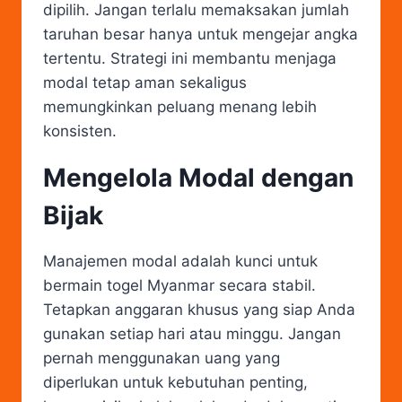
dipilih. Jangan terlalu memaksakan jumlah
taruhan besar hanya untuk mengejar angka
tertentu. Strategi ini membantu menjaga
modal tetap aman sekaligus
memungkinkan peluang menang lebih
konsisten.
Mengelola Modal dengan
Bijak
Manajemen modal adalah kunci untuk
bermain togel Myanmar secara stabil.
Tetapkan anggaran khusus yang siap Anda
gunakan setiap hari atau minggu. Jangan
pernah menggunakan uang yang
diperlukan untuk kebutuhan penting,