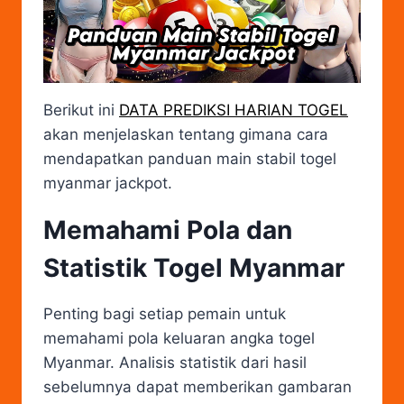
Berikut ini
DATA PREDIKSI HARIAN TOGEL
akan menjelaskan tentang gimana cara
mendapatkan panduan main stabil togel
myanmar jackpot.
Memahami Pola dan
Statistik Togel Myanmar
Penting bagi setiap pemain untuk
memahami pola keluaran angka togel
Myanmar. Analisis statistik dari hasil
sebelumnya dapat memberikan gambaran