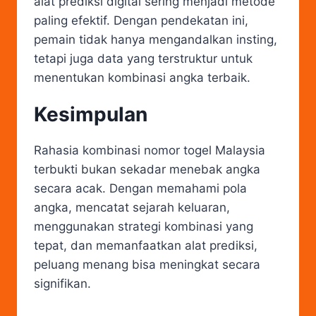
alat prediksi digital sering menjadi metode
paling efektif. Dengan pendekatan ini,
pemain tidak hanya mengandalkan insting,
tetapi juga data yang terstruktur untuk
menentukan kombinasi angka terbaik.
Kesimpulan
Rahasia kombinasi nomor togel Malaysia
terbukti bukan sekadar menebak angka
secara acak. Dengan memahami pola
angka, mencatat sejarah keluaran,
menggunakan strategi kombinasi yang
tepat, dan memanfaatkan alat prediksi,
peluang menang bisa meningkat secara
signifikan.