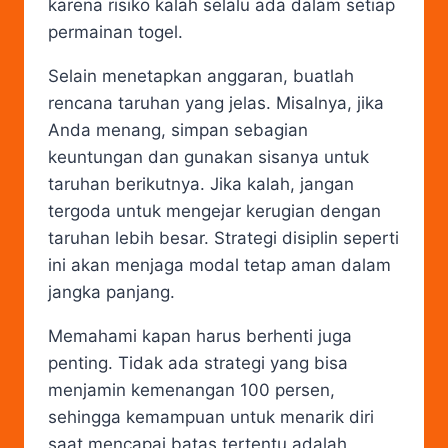
karena risiko kalah selalu ada dalam setiap
permainan togel.
Selain menetapkan anggaran, buatlah
rencana taruhan yang jelas. Misalnya, jika
Anda menang, simpan sebagian
keuntungan dan gunakan sisanya untuk
taruhan berikutnya. Jika kalah, jangan
tergoda untuk mengejar kerugian dengan
taruhan lebih besar. Strategi disiplin seperti
ini akan menjaga modal tetap aman dalam
jangka panjang.
Memahami kapan harus berhenti juga
penting. Tidak ada strategi yang bisa
menjamin kemenangan 100 persen,
sehingga kemampuan untuk menarik diri
saat mencapai batas tertentu adalah