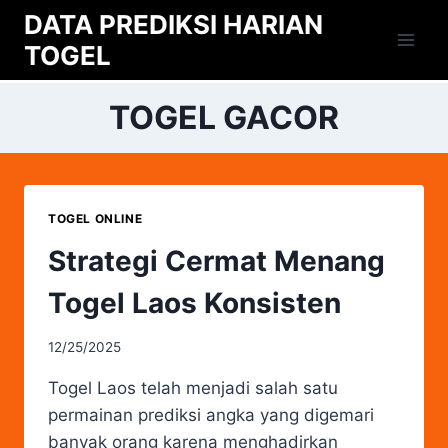
Skip
DATA PREDIKSI HARIAN
to
TOGEL
content
TOGEL GACOR
TOGEL ONLINE
Strategi Cermat Menang
Togel Laos Konsisten
12/25/2025
Togel Laos telah menjadi salah satu
permainan prediksi angka yang digemari
banyak orang karena menghadirkan