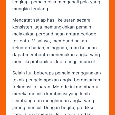
lengkap, pemain bisa mengenali pola yang
mungkin terulang.
Mencatat setiap hasil keluaran secara
konsisten juga memungkinkan pemain
melakukan perbandingan antara periode
tertentu. Misalnya, membandingkan
keluaran harian, mingguan, atau bulanan
dapat membantu menemukan angka yang
memiliki probabilitas lebih tinggi muncul.
Selain itu, beberapa pemain menggunakan
teknik pengelompokan angka berdasarkan
frekuensi keluaran. Metode ini membantu
mereka memilih kombinasi yang lebih
seimbang dan menghindari angka yang
jarang muncul. Dengan begitu, prediksi
yang dibuat menjadi lebih terarah dan