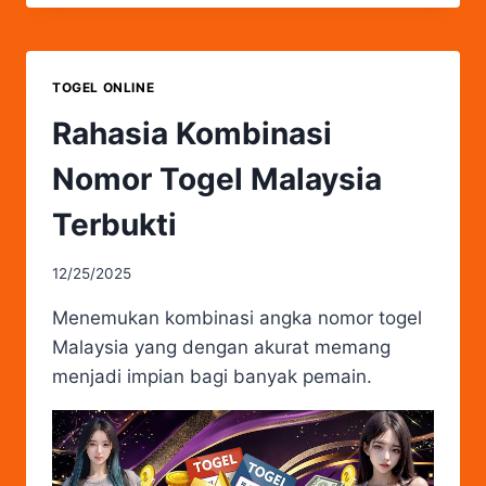
TOGEL ONLINE
Rahasia Kombinasi
Nomor Togel Malaysia
Terbukti
12/25/2025
Menemukan kombinasi angka nomor togel
Malaysia yang dengan akurat memang
menjadi impian bagi banyak pemain.