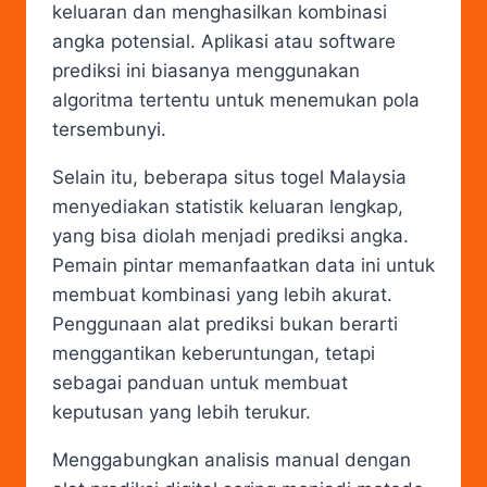
keluaran dan menghasilkan kombinasi
angka potensial. Aplikasi atau software
prediksi ini biasanya menggunakan
algoritma tertentu untuk menemukan pola
tersembunyi.
Selain itu, beberapa situs togel Malaysia
menyediakan statistik keluaran lengkap,
yang bisa diolah menjadi prediksi angka.
Pemain pintar memanfaatkan data ini untuk
membuat kombinasi yang lebih akurat.
Penggunaan alat prediksi bukan berarti
menggantikan keberuntungan, tetapi
sebagai panduan untuk membuat
keputusan yang lebih terukur.
Menggabungkan analisis manual dengan