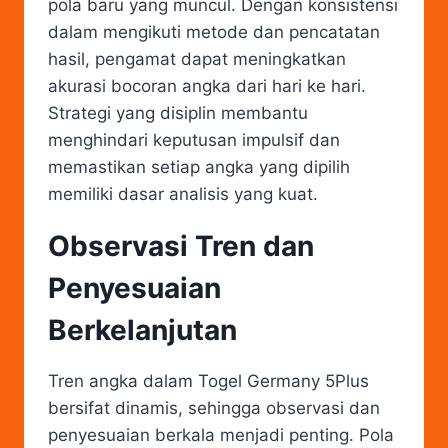
pola baru yang muncul. Dengan konsistensi
dalam mengikuti metode dan pencatatan
hasil, pengamat dapat meningkatkan
akurasi bocoran angka dari hari ke hari.
Strategi yang disiplin membantu
menghindari keputusan impulsif dan
memastikan setiap angka yang dipilih
memiliki dasar analisis yang kuat.
Observasi Tren dan
Penyesuaian
Berkelanjutan
Tren angka dalam Togel Germany 5Plus
bersifat dinamis, sehingga observasi dan
penyesuaian berkala menjadi penting. Pola