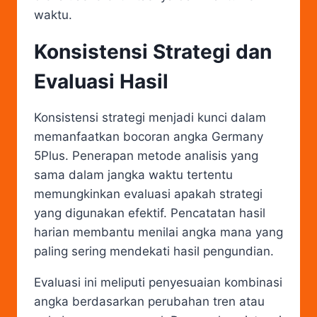
waktu.
Konsistensi Strategi dan
Evaluasi Hasil
Konsistensi strategi menjadi kunci dalam
memanfaatkan bocoran angka Germany
5Plus. Penerapan metode analisis yang
sama dalam jangka waktu tertentu
memungkinkan evaluasi apakah strategi
yang digunakan efektif. Pencatatan hasil
harian membantu menilai angka mana yang
paling sering mendekati hasil pengundian.
Evaluasi ini meliputi penyesuaian kombinasi
angka berdasarkan perubahan tren atau