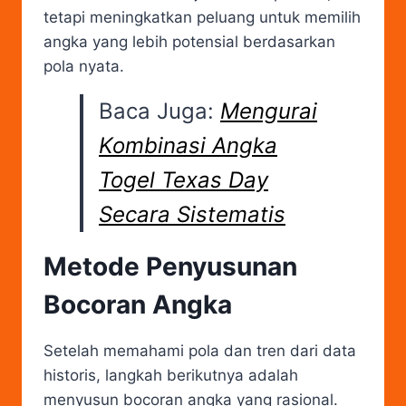
tetapi meningkatkan peluang untuk memilih
angka yang lebih potensial berdasarkan
pola nyata.
Baca Juga:
Mengurai
Kombinasi Angka
Togel Texas Day
Secara Sistematis
Metode Penyusunan
Bocoran Angka
Setelah memahami pola dan tren dari data
historis, langkah berikutnya adalah
menyusun bocoran angka yang rasional.