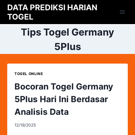
Skip
DATA PREDIKSI HARIAN
to
TOGEL
content
Tips Togel Germany
5Plus
TOGEL ONLINE
Bocoran Togel Germany
5Plus Hari Ini Berdasar
Analisis Data
12/19/2025