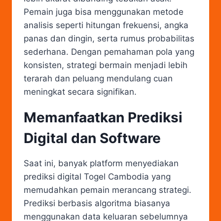
Pemain juga bisa menggunakan metode
analisis seperti hitungan frekuensi, angka
panas dan dingin, serta rumus probabilitas
sederhana. Dengan pemahaman pola yang
konsisten, strategi bermain menjadi lebih
terarah dan peluang mendulang cuan
meningkat secara signifikan.
Memanfaatkan Prediksi
Digital dan Software
Saat ini, banyak platform menyediakan
prediksi digital Togel Cambodia yang
memudahkan pemain merancang strategi.
Prediksi berbasis algoritma biasanya
menggunakan data keluaran sebelumnya