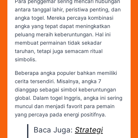
Para penggemar sering mencari hubungan
antara tanggal lahir, peristiwa penting, dan
angka togel. Mereka percaya kombinasi
angka yang tepat dapat meningkatkan
peluang meraih keberuntungan. Hal ini
membuat permainan tidak sekadar
taruhan, tetapi juga semacam ritual
simbolis.
Beberapa angka populer bahkan memiliki
cerita tersendiri. Misalnya, angka 7
dianggap sebagai simbol keberuntungan
global. Dalam togel Inggris, angka ini sering
muncul dan menjadi favorit para pemain
yang percaya pada energi positifnya.
Baca Juga:
Strategi