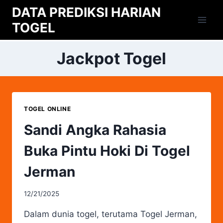
Skip
DATA PREDIKSI HARIAN
to
TOGEL
content
Jackpot Togel
TOGEL ONLINE
Sandi Angka Rahasia
Buka Pintu Hoki Di Togel
Jerman
12/21/2025
Dalam dunia togel, terutama Togel Jerman,