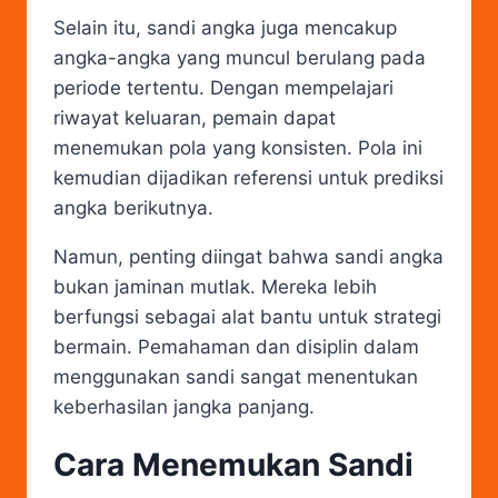
Selain itu, sandi angka juga mencakup
angka-angka yang muncul berulang pada
periode tertentu. Dengan mempelajari
riwayat keluaran, pemain dapat
menemukan pola yang konsisten. Pola ini
kemudian dijadikan referensi untuk prediksi
angka berikutnya.
Namun, penting diingat bahwa sandi angka
bukan jaminan mutlak. Mereka lebih
berfungsi sebagai alat bantu untuk strategi
bermain. Pemahaman dan disiplin dalam
menggunakan sandi sangat menentukan
keberhasilan jangka panjang.
Cara Menemukan Sandi