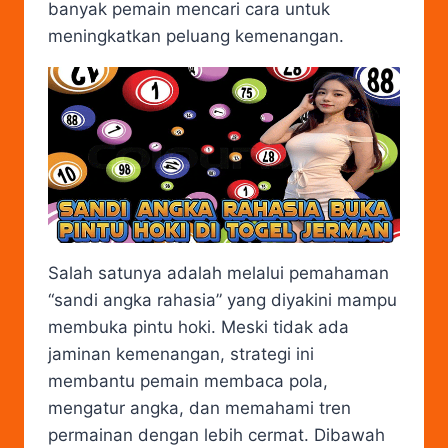
banyak pemain mencari cara untuk
meningkatkan peluang kemenangan.
Salah satunya adalah melalui pemahaman
“sandi angka rahasia” yang diyakini mampu
membuka pintu hoki. Meski tidak ada
jaminan kemenangan, strategi ini
membantu pemain membaca pola,
mengatur angka, dan memahami tren
permainan dengan lebih cermat. Dibawah