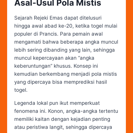
Asal-Usul Pola Mistis
Sejarah Rejeki Emas dapat ditelusuri
hingga awal abad ke-20, ketika togel mulai
populer di Prancis. Para pemain awal
mengamati bahwa beberapa angka muncul
lebih sering dibanding yang lain, sehingga
muncul kepercayaan akan “angka
keberuntungan” khusus. Konsep ini
kemudian berkembang menjadi pola mistis
yang dipercaya bisa memprediksi hasil
togel.
Legenda lokal pun ikut memperkuat
fenomena ini. Konon, angka-angka tertentu
memiliki kaitan dengan kejadian penting
atau peristiwa langit, sehingga dipercaya