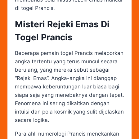
di togel Prancis.
Misteri Rejeki Emas Di
Togel Prancis
Beberapa pemain togel Prancis melaporkan
angka tertentu yang terus muncul secara
berulang, yang mereka sebut sebagai
“Rejeki Emas”. Angka-angka ini dianggap
membawa keberuntungan luar biasa bagi
siapa saja yang menebaknya dengan tepat.
Fenomena ini sering dikaitkan dengan
intuisi dan pola kosmik yang sulit dijelaskan
secara logika.
Para ahli numerologi Prancis menekankan