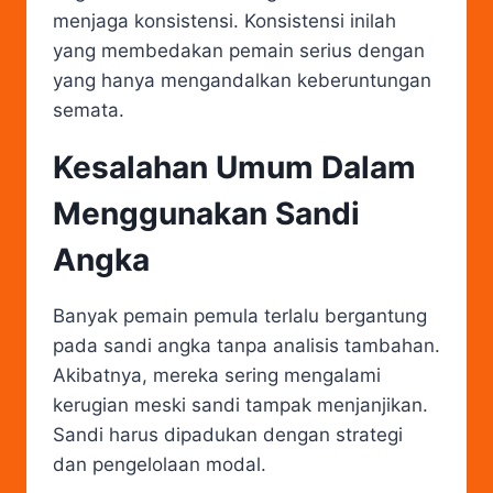
menjaga konsistensi. Konsistensi inilah
yang membedakan pemain serius dengan
yang hanya mengandalkan keberuntungan
semata.
Kesalahan Umum Dalam
Menggunakan Sandi
Angka
Banyak pemain pemula terlalu bergantung
pada sandi angka tanpa analisis tambahan.
Akibatnya, mereka sering mengalami
kerugian meski sandi tampak menjanjikan.
Sandi harus dipadukan dengan strategi
dan pengelolaan modal.