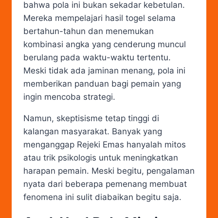
bahwa pola ini bukan sekadar kebetulan.
Mereka mempelajari hasil togel selama
bertahun-tahun dan menemukan
kombinasi angka yang cenderung muncul
berulang pada waktu-waktu tertentu.
Meski tidak ada jaminan menang, pola ini
memberikan panduan bagi pemain yang
ingin mencoba strategi.
Namun, skeptisisme tetap tinggi di
kalangan masyarakat. Banyak yang
menganggap Rejeki Emas hanyalah mitos
atau trik psikologis untuk meningkatkan
harapan pemain. Meski begitu, pengalaman
nyata dari beberapa pemenang membuat
fenomena ini sulit diabaikan begitu saja.