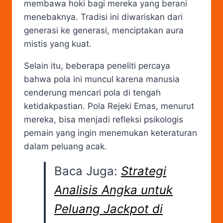
membawa hoki bagi mereka yang berani
menebaknya. Tradisi ini diwariskan dari
generasi ke generasi, menciptakan aura
mistis yang kuat.
Selain itu, beberapa peneliti percaya
bahwa pola ini muncul karena manusia
cenderung mencari pola di tengah
ketidakpastian. Pola Rejeki Emas, menurut
mereka, bisa menjadi refleksi psikologis
pemain yang ingin menemukan keteraturan
dalam peluang acak.
Baca Juga:
Strategi
Analisis Angka untuk
Peluang Jackpot di