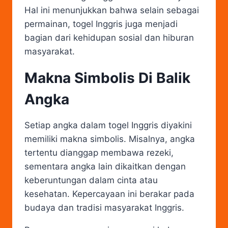
Hal ini menunjukkan bahwa selain sebagai
permainan, togel Inggris juga menjadi
bagian dari kehidupan sosial dan hiburan
masyarakat.
Makna Simbolis Di Balik
Angka
Setiap angka dalam togel Inggris diyakini
memiliki makna simbolis. Misalnya, angka
tertentu dianggap membawa rezeki,
sementara angka lain dikaitkan dengan
keberuntungan dalam cinta atau
kesehatan. Kepercayaan ini berakar pada
budaya dan tradisi masyarakat Inggris.