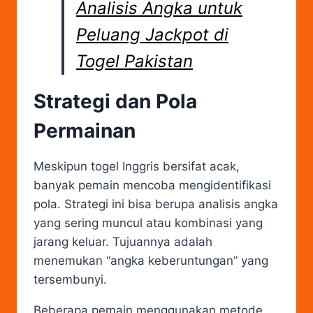
Analisis Angka untuk
Peluang Jackpot di
Togel Pakistan
Strategi dan Pola
Permainan
Meskipun togel Inggris bersifat acak,
banyak pemain mencoba mengidentifikasi
pola. Strategi ini bisa berupa analisis angka
yang sering muncul atau kombinasi yang
jarang keluar. Tujuannya adalah
menemukan “angka keberuntungan” yang
tersembunyi.
Beberapa pemain menggunakan metode