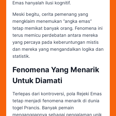
Emas hanyalah ilusi kognitif.
Meski begitu, cerita pemenang yang
mengklaim menemukan “angka emas”
tetap memikat banyak orang. Fenomena ini
terus memicu perdebatan antara mereka
yang percaya pada keberuntungan mistis
dan mereka yang mengandalkan logika dan
statistik.
Fenomena Yang Menarik
Untuk Diamati
Terlepas dari kontroversi, pola Rejeki Emas
tetap menjadi fenomena menarik di dunia
togel Prancis. Banyak pemain
menganggapnya sebagai pengalaman unik