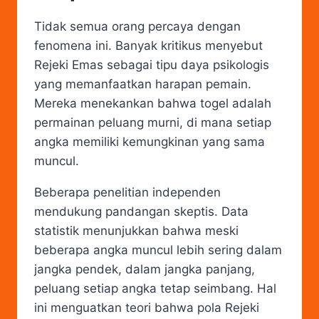
Tidak semua orang percaya dengan
fenomena ini. Banyak kritikus menyebut
Rejeki Emas sebagai tipu daya psikologis
yang memanfaatkan harapan pemain.
Mereka menekankan bahwa togel adalah
permainan peluang murni, di mana setiap
angka memiliki kemungkinan yang sama
muncul.
Beberapa penelitian independen
mendukung pandangan skeptis. Data
statistik menunjukkan bahwa meski
beberapa angka muncul lebih sering dalam
jangka pendek, dalam jangka panjang,
peluang setiap angka tetap seimbang. Hal
ini menguatkan teori bahwa pola Rejeki