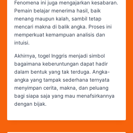
Fenomena ini juga mengajarkan kesabaran.
Pemain belajar menerima hasil, baik
menang maupun kalah, sambil tetap
mencari makna di balik angka. Proses ini
memperkuat kemampuan analisis dan
intuisi.
Akhirnya, togel Inggris menjadi simbol
bagaimana keberuntungan dapat hadir
dalam bentuk yang tak terduga. Angka-
angka yang tampak sederhana ternyata
menyimpan cerita, makna, dan peluang
bagi siapa saja yang mau menafsirkannya
dengan bijak.