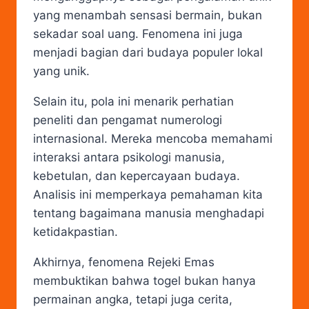
yang menambah sensasi bermain, bukan
sekadar soal uang. Fenomena ini juga
menjadi bagian dari budaya populer lokal
yang unik.
Selain itu, pola ini menarik perhatian
peneliti dan pengamat numerologi
internasional. Mereka mencoba memahami
interaksi antara psikologi manusia,
kebetulan, dan kepercayaan budaya.
Analisis ini memperkaya pemahaman kita
tentang bagaimana manusia menghadapi
ketidakpastian.
Akhirnya, fenomena Rejeki Emas
membuktikan bahwa togel bukan hanya
permainan angka, tetapi juga cerita,