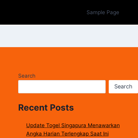
Sample Page
Search
Search
Recent Posts
Update Togel Singapura Menawarkan
Angka Harian Terlengkap Saat Ini