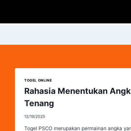
Skip
to
content
TOGEL ONLINE
Rahasia Menentukan Angk
Tenang
12/19/2025
Togel PSCO merupakan permainan angka yan