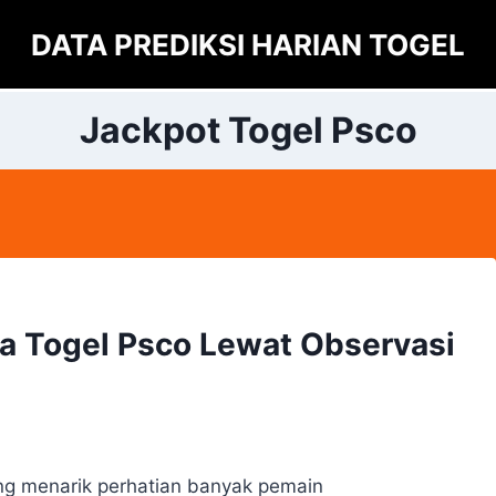
DATA PREDIKSI HARIAN TOGEL
Jackpot Togel Psco
a Togel Psco Lewat Observasi
g menarik perhatian banyak pemain