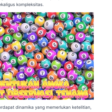
aligus kompleksitas.
erdapat dinamika yang memerlukan ketelitian,