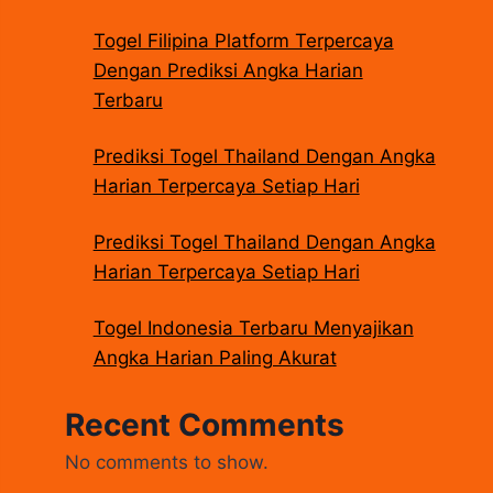
Togel Filipina Platform Terpercaya
Dengan Prediksi Angka Harian
Terbaru
Prediksi Togel Thailand Dengan Angka
Harian Terpercaya Setiap Hari
Prediksi Togel Thailand Dengan Angka
Harian Terpercaya Setiap Hari
Togel Indonesia Terbaru Menyajikan
Angka Harian Paling Akurat
Recent Comments
No comments to show.