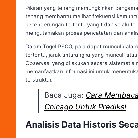
Pikiran yang tenang memungkinkan pengamata
tenang membantu melihat frekuensi kemuncu
kecenderungan tertentu yang tidak selalu te
mengutamakan proses pencatatan dan analisi
Dalam Togel PSCO, pola dapat muncul dalam
tertentu, jarak antarangka yang muncul, ata
Observasi yang dilakukan secara sistemati
memanfaatkan informasi ini untuk menentuka
terstruktur.
Baca Juga:
Cara Membaca 
Chicago Untuk Prediksi
Analisis Data Historis Sec