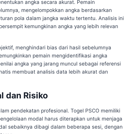
enentukan angka secara akurat. Pemain
belumnya, mengelompokkan angka berdasarkan
ran pola dalam jangka waktu tertentu. Analisis ini
persempit kemungkinan angka yang lebih relevan
bjektif, menghindari bias dari hasil sebelumnya
emungkinkan pemain mengidentifikasi angka
 menilai angka yang jarang muncul sebagai referensi
atis membuat analisis data lebih akurat dan
l dan Risiko
lam pendekatan profesional. Togel PSCO memiliki
i pengelolaan modal harus diterapkan untuk menjaga
dal sebaiknya dibagi dalam beberapa sesi, dengan