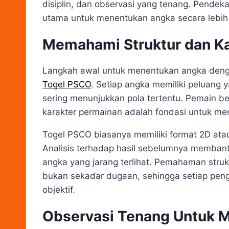
disiplin, dan observasi yang tenang. Pendeka
utama untuk menentukan angka secara lebih 
Memahami Struktur dan Ka
Langkah awal untuk menentukan angka denga
Togel PSCO
. Setiap angka memiliki peluang 
sering menunjukkan pola tertentu. Pemain
karakter permainan adalah fondasi untuk men
Togel PSCO biasanya memiliki format 2D atau 
Analisis terhadap hasil sebelumnya membant
angka yang jarang terlihat. Pemahaman struk
bukan sekadar dugaan, sehingga setiap peng
objektif.
Observasi Tenang Untuk 