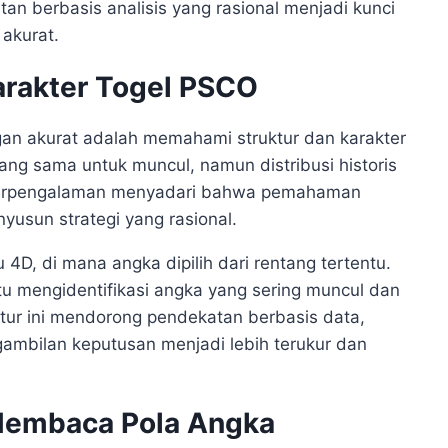
tan berbasis analisis yang rasional menjadi kunci
akurat.
rakter Togel PSCO
n akurat adalah memahami struktur dan karakter
yang sama untuk muncul, namun distribusi historis
 berpengalaman menyadari bahwa pemahaman
yusun strategi yang rasional.
4D, di mana angka dipilih dari rentang tertentu.
u mengidentifikasi angka yang sering muncul dan
tur ini mendorong pendekatan berbasis data,
ambilan keputusan menjadi lebih terukur dan
Membaca Pola Angka