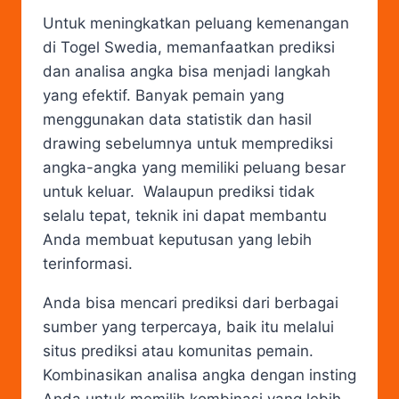
Untuk meningkatkan peluang kemenangan
di Togel Swedia, memanfaatkan prediksi
dan analisa angka bisa menjadi langkah
yang efektif. Banyak pemain yang
menggunakan data statistik dan hasil
drawing sebelumnya untuk memprediksi
angka-angka yang memiliki peluang besar
untuk keluar. Walaupun prediksi tidak
selalu tepat, teknik ini dapat membantu
Anda membuat keputusan yang lebih
terinformasi.
Anda bisa mencari prediksi dari berbagai
sumber yang terpercaya, baik itu melalui
situs prediksi atau komunitas pemain.
Kombinasikan analisa angka dengan insting