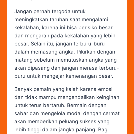
Jangan pernah tergoda untuk
meningkatkan taruhan saat mengalami
kekalahan, karena ini bisa berisiko besar
dan mengarah pada kekalahan yang lebih
besar. Selain itu, jangan terburu-buru
dalam memasang angka. Pikirkan dengan
matang sebelum memutuskan angka yang
akan dipasang dan jangan merasa terburu-
buru untuk mengejar kemenangan besar.
Banyak pemain yang kalah karena emosi
dan tidak mampu mengendalikan keinginan
untuk terus bertaruh. Bermain dengan
sabar dan mengelola modal dengan cermat
akan memberikan peluang sukses yang
lebih tinggi dalam jangka panjang. Bagi