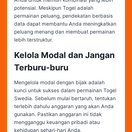
Anda untuk memilih kombinasi yang lebih
potensial. Meskipun Togel adalah
permainan peluang, pendekatan berbasis
data dapat membantu Anda meningkatkan
peluang menang dan membuat permainan
lebih terstruktur.
Kelola Modal dan Jangan
Terburu-buru
Mengelola modal dengan bijak adalah
kunci untuk sukses dalam permainan Togel
Swedia. Sebelum mulai bertaruh, tentukan
terlebih dahulu anggaran yang akan Anda
gunakan. Pastikan anggaran ini tidak
mengganggu keuangan pribadi atau
kehidupan sehari-hari Anda.