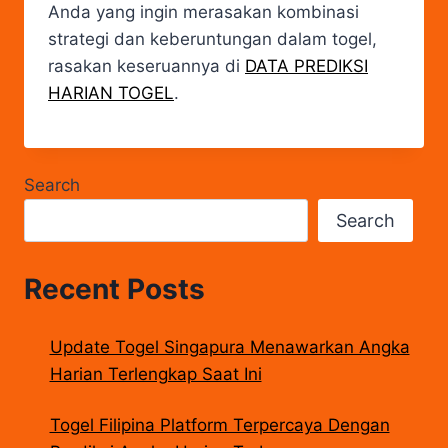
Anda yang ingin merasakan kombinasi
strategi dan keberuntungan dalam togel,
rasakan keseruannya di
DATA PREDIKSI
HARIAN TOGEL
.
Search
Search
Recent Posts
Update Togel Singapura Menawarkan Angka
Harian Terlengkap Saat Ini
Togel Filipina Platform Terpercaya Dengan