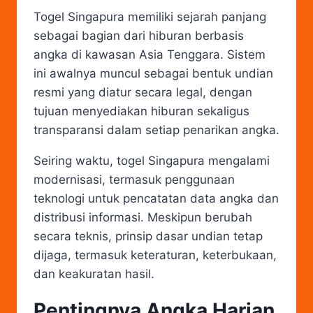
Togel Singapura memiliki sejarah panjang
sebagai bagian dari hiburan berbasis
angka di kawasan Asia Tenggara. Sistem
ini awalnya muncul sebagai bentuk undian
resmi yang diatur secara legal, dengan
tujuan menyediakan hiburan sekaligus
transparansi dalam setiap penarikan angka.
Seiring waktu, togel Singapura mengalami
modernisasi, termasuk penggunaan
teknologi untuk pencatatan data angka dan
distribusi informasi. Meskipun berubah
secara teknis, prinsip dasar undian tetap
dijaga, termasuk keteraturan, keterbukaan,
dan keakuratan hasil.
Pentingnya Angka Harian