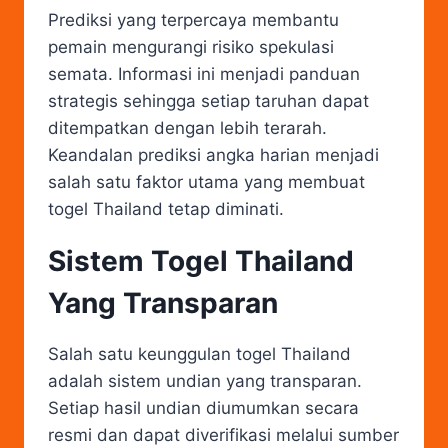
Prediksi yang terpercaya membantu
pemain mengurangi risiko spekulasi
semata. Informasi ini menjadi panduan
strategis sehingga setiap taruhan dapat
ditempatkan dengan lebih terarah.
Keandalan prediksi angka harian menjadi
salah satu faktor utama yang membuat
togel Thailand tetap diminati.
Sistem Togel Thailand
Yang Transparan
Salah satu keunggulan togel Thailand
adalah sistem undian yang transparan.
Setiap hasil undian diumumkan secara
resmi dan dapat diverifikasi melalui sumber