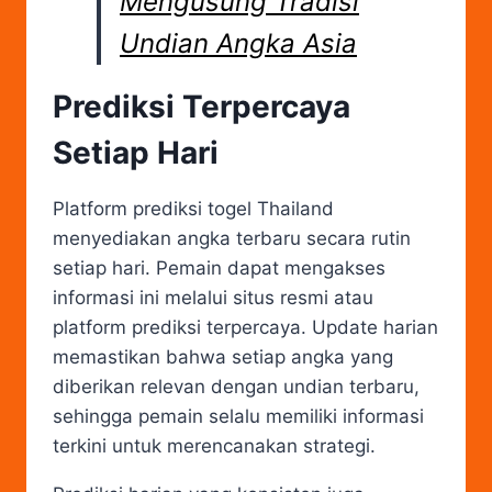
Mengusung Tradisi
Undian Angka Asia
Prediksi Terpercaya
Setiap Hari
Platform prediksi togel Thailand
menyediakan angka terbaru secara rutin
setiap hari. Pemain dapat mengakses
informasi ini melalui situs resmi atau
platform prediksi terpercaya. Update harian
memastikan bahwa setiap angka yang
diberikan relevan dengan undian terbaru,
sehingga pemain selalu memiliki informasi
terkini untuk merencanakan strategi.