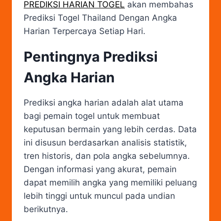
PREDIKSI HARIAN TOGEL
akan membahas
Prediksi Togel Thailand Dengan Angka
Harian Terpercaya Setiap Hari.
Pentingnya Prediksi
Angka Harian
Prediksi angka harian adalah alat utama
bagi pemain togel untuk membuat
keputusan bermain yang lebih cerdas. Data
ini disusun berdasarkan analisis statistik,
tren historis, dan pola angka sebelumnya.
Dengan informasi yang akurat, pemain
dapat memilih angka yang memiliki peluang
lebih tinggi untuk muncul pada undian
berikutnya.