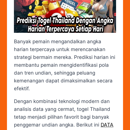
Banyak pemain mengandalkan angka
harian terpercaya untuk merencanakan
strategi bermain mereka. Prediksi harian ini
membantu pemain mengidentifikasi pola
dan tren undian, sehingga peluang
kemenangan dapat dimaksimalkan secara
efektif.
Dengan kombinasi teknologi modern dan
analisis data yang cermat, togel Thailand
tetap menjadi pilihan favorit bagi banyak
penggemar undian angka. Berikut ini
DATA