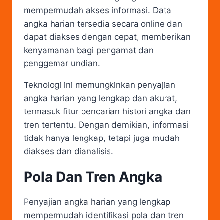
mempermudah akses informasi. Data
angka harian tersedia secara online dan
dapat diakses dengan cepat, memberikan
kenyamanan bagi pengamat dan
penggemar undian.
Teknologi ini memungkinkan penyajian
angka harian yang lengkap dan akurat,
termasuk fitur pencarian histori angka dan
tren tertentu. Dengan demikian, informasi
tidak hanya lengkap, tetapi juga mudah
diakses dan dianalisis.
Pola Dan Tren Angka
Penyajian angka harian yang lengkap
mempermudah identifikasi pola dan tren