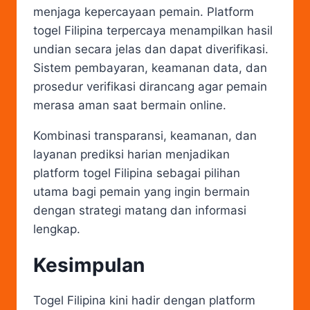
menjaga kepercayaan pemain. Platform
togel Filipina terpercaya menampilkan hasil
undian secara jelas dan dapat diverifikasi.
Sistem pembayaran, keamanan data, dan
prosedur verifikasi dirancang agar pemain
merasa aman saat bermain online.
Kombinasi transparansi, keamanan, dan
layanan prediksi harian menjadikan
platform togel Filipina sebagai pilihan
utama bagi pemain yang ingin bermain
dengan strategi matang dan informasi
lengkap.
Kesimpulan
Togel Filipina kini hadir dengan platform