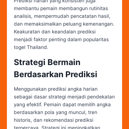
Prediksi harian yang konsisten juga
membantu pemain membangun rutinitas
analisis, mempermudah pencatatan hasil,
dan memaksimalkan peluang kemenangan.
Keakuratan dan keandalan prediksi
menjadi faktor penting dalam popularitas
togel Thailand.
Strategi Bermain
Berdasarkan Prediksi
Menggunakan prediksi angka harian
sebagai dasar strategi menjadi pendekatan
yang efektif. Pemain dapat memilih angka
berdasarkan pola yang muncul, tren
historis, dan rekomendasi prediksi
terpercaya. Strategi ini meningkatkan