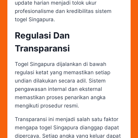
update harian menjadi tolok ukur
profesionalisme dan kredibilitas sistem
togel Singapura.
Regulasi Dan
Transparansi
Togel Singapura dijalankan di bawah
regulasi ketat yang memastikan setiap
undian dilakukan secara adil. Sistem
pengawasan internal dan eksternal
memastikan proses penarikan angka
mengikuti prosedur resmi.
Transparansi ini menjadi salah satu faktor
mengapa togel Singapura dianggap dapat
dipercaya. Setiap angka yang keluar dapat