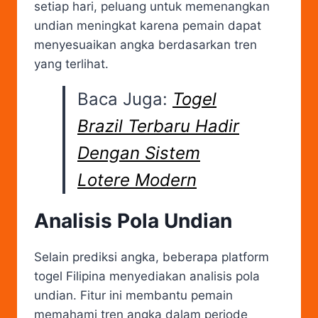
setiap hari, peluang untuk memenangkan
undian meningkat karena pemain dapat
menyesuaikan angka berdasarkan tren
yang terlihat.
Baca Juga:
Togel
Brazil Terbaru Hadir
Dengan Sistem
Lotere Modern
Analisis Pola Undian
Selain prediksi angka, beberapa platform
togel Filipina menyediakan analisis pola
undian. Fitur ini membantu pemain
memahami tren angka dalam periode