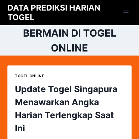
Skip
DATA PREDIKSI HARIAN
to
TOGEL
content
BERMAIN DI TOGEL
ONLINE
TOGEL ONLINE
Update Togel Singapura
Menawarkan Angka
Harian Terlengkap Saat
Ini