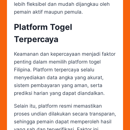
lebih fleksibel dan mudah dijangkau oleh
pemain aktif maupun pemula.
Platform Togel
Terpercaya
Keamanan dan kepercayaan menjadi faktor
penting dalam memilih platform togel
Filipina. Platform terpercaya selalu
menyediakan data angka yang akurat,
sistem pembayaran yang aman, serta
prediksi harian yang dapat diandalkan.
Selain itu, platform resmi memastikan
proses undian dilakukan secara transparan,
sehingga pemain dapat memperoleh hasil
yang sah dan terverifikasi. Faktor ini