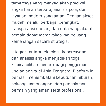
terpercaya yang menyediakan prediksi
angka harian terbaru, analisis pola, dan
layanan modern yang aman. Dengan akses
mudah melalui berbagai perangkat,
transparansi undian, dan data yang akurat,
pemain dapat memaksimalkan peluang
kemenangan secara strategis.
Integrasi antara teknologi, kepercayaan,
dan analisis angka menjadikan togel
Filipina pilihan menarik bagi penggemar
undian angka di Asia Tenggara. Platform ini
berhasil menjembatani kebutuhan hiburan,
peluang kemenangan, dan pengalaman
bermain yang aman serta profesional.