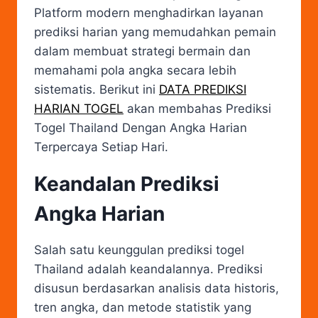
Platform modern menghadirkan layanan
prediksi harian yang memudahkan pemain
dalam membuat strategi bermain dan
memahami pola angka secara lebih
sistematis. Berikut ini
DATA PREDIKSI
HARIAN TOGEL
akan membahas Prediksi
Togel Thailand Dengan Angka Harian
Terpercaya Setiap Hari.
Keandalan Prediksi
Angka Harian
Salah satu keunggulan prediksi togel
Thailand adalah keandalannya. Prediksi
disusun berdasarkan analisis data historis,
tren angka, dan metode statistik yang