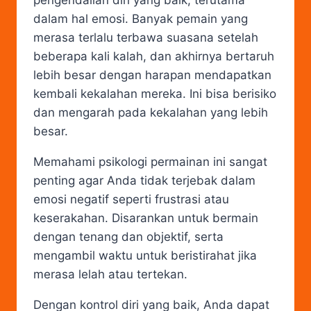
pengendalian diri yang baik, terutama
dalam hal emosi. Banyak pemain yang
merasa terlalu terbawa suasana setelah
beberapa kali kalah, dan akhirnya bertaruh
lebih besar dengan harapan mendapatkan
kembali kekalahan mereka. Ini bisa berisiko
dan mengarah pada kekalahan yang lebih
besar.
Memahami psikologi permainan ini sangat
penting agar Anda tidak terjebak dalam
emosi negatif seperti frustrasi atau
keserakahan. Disarankan untuk bermain
dengan tenang dan objektif, serta
mengambil waktu untuk beristirahat jika
merasa lelah atau tertekan.
Dengan kontrol diri yang baik, Anda dapat