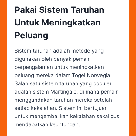
Pakai Sistem Taruhan
Untuk Meningkatkan
Peluang
Sistem taruhan adalah metode yang
digunakan oleh banyak pemain
berpengalaman untuk meningkatkan
peluang mereka dalam Togel Norwegia.
Salah satu sistem taruhan yang populer
adalah sistem Martingale, di mana pemain
menggandakan taruhan mereka setelah
setiap kekalahan. Sistem ini bertujuan
untuk mengembalikan kekalahan sekaligus
mendapatkan keuntungan.