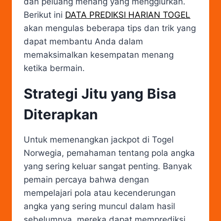
dan peluang menang yang menggiurkan.
Berikut ini
DATA PREDIKSI HARIAN TOGEL
akan mengulas beberapa tips dan trik yang
dapat membantu Anda dalam
memaksimalkan kesempatan menang
ketika bermain.
Strategi Jitu yang Bisa
Diterapkan
Untuk memenangkan jackpot di Togel
Norwegia, pemahaman tentang pola angka
yang sering keluar sangat penting. Banyak
pemain percaya bahwa dengan
mempelajari pola atau kecenderungan
angka yang sering muncul dalam hasil
sebelumnya, mereka dapat memprediksi