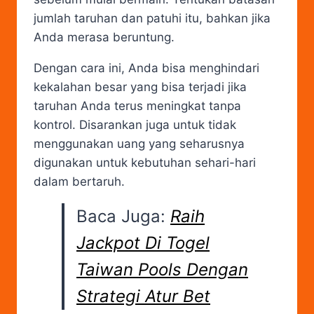
jumlah taruhan dan patuhi itu, bahkan jika
Anda merasa beruntung.
Dengan cara ini, Anda bisa menghindari
kekalahan besar yang bisa terjadi jika
taruhan Anda terus meningkat tanpa
kontrol. Disarankan juga untuk tidak
menggunakan uang yang seharusnya
digunakan untuk kebutuhan sehari-hari
dalam bertaruh.
Baca Juga:
Raih
Jackpot Di Togel
Taiwan Pools Dengan
Strategi Atur Bet