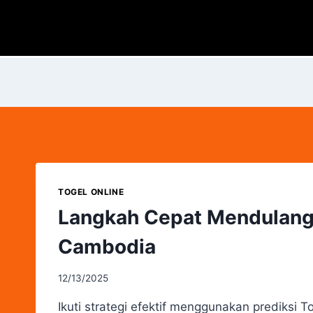
Skip
to
content
TOGEL ONLINE
Langkah Cepat Mendulang 
Cambodia
12/13/2025
Ikuti strategi efektif menggunakan prediks