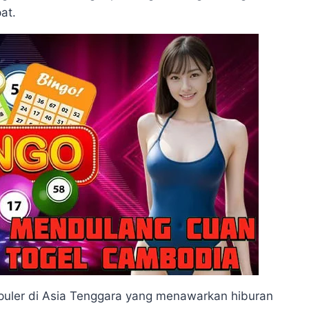
at.
uler di Asia Tenggara yang menawarkan hiburan