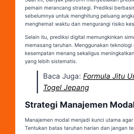
pemain merancang strategi. Prediksi berbas
sebelumnya untuk menghitung peluang angka
menghemat waktu dan mengurangi risiko kes
Selain itu, prediksi digital memungkinkan s
memasang taruhan. Menggunakan teknologi 
kesempatan menang sekaligus meningkatkan 
yang lebih sistematis.
Baca Juga:
Formula Jitu 
Togel Jepang
Strategi Manajemen Modal
Manajemen modal menjadi kunci utama agar b
Tentukan batas taruhan harian dan jangan t