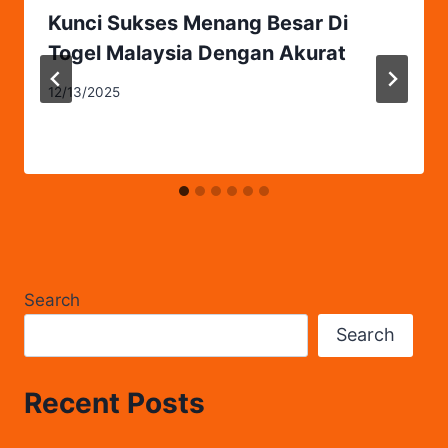
Kunci Sukses Menang Besar Di
Togel Malaysia Dengan Akurat
12/13/2025
Search
Search
Recent Posts