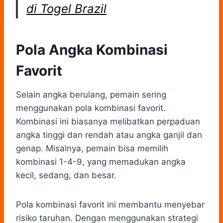
di Togel Brazil
Pola Angka Kombinasi
Favorit
Selain angka berulang, pemain sering
menggunakan pola kombinasi favorit.
Kombinasi ini biasanya melibatkan perpaduan
angka tinggi dan rendah atau angka ganjil dan
genap. Misalnya, pemain bisa memilih
kombinasi 1-4-9, yang memadukan angka
kecil, sedang, dan besar.
Pola kombinasi favorit ini membantu menyebar
risiko taruhan. Dengan menggunakan strategi