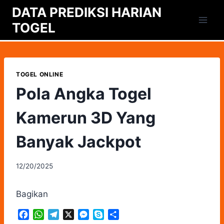
Skip
DATA PREDIKSI HARIAN
to
TOGEL
content
TOGEL ONLINE
Pola Angka Togel
Kamerun 3D Yang
Banyak Jackpot
12/20/2025
Bagikan
F
W
T
X
M
S
S