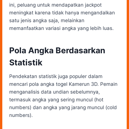
ini, peluang untuk mendapatkan jackpot
meningkat karena tidak hanya mengandalkan
satu jenis angka saja, melainkan
memanfaatkan variasi angka yang lebih luas.
Pola Angka Berdasarkan
Statistik
Pendekatan statistik juga populer dalam
mencari pola angka togel Kamerun 3D. Pemain
menganalisis data undian sebelumnya,
termasuk angka yang sering muncul (hot
numbers) dan angka yang jarang muncul (cold
numbers).