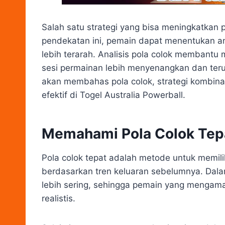
Salah satu strategi yang bisa meningkatkan
pendekatan ini, pemain dapat menentukan a
lebih terarah. Analisis pola colok membantu
sesi permainan lebih menyenangkan dan teruk
akan membahas pola colok, strategi kombinas
efektif di Togel Australia Powerball.
Memahami Pola Colok Tep
Pola colok tepat adalah metode untuk memil
berdasarkan tren keluaran sebelumnya. Dal
lebih sering, sehingga pemain yang mengamat
realistis.