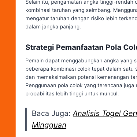
Selain itu, pengamatan angka tinggi-renda
kombinasi taruhan yang seimbang. Menggun
mengatur taruhan dengan risiko lebih terken
dalam jangka panjang.
Strategi Pemanfaatan Pola Col
Pemain dapat menggabungkan angka yang s
beberapa kombinasi colok tepat dalam satu se
dan memaksimalkan potensi kemenangan tanp
Penggunaan pola colok yang terencana juga
probabilitas lebih tinggi untuk muncul.
Baca Juga:
Analisis Togel Ge
Mingguan