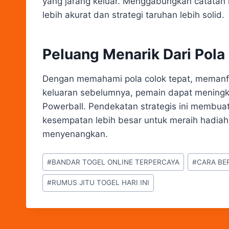
yang jarang keluar. Menggabungkan catatan i
lebih akurat dan strategi taruhan lebih solid.
Peluang Menarik Dari Pola
Dengan memahami pola colok tepat, memanf
keluaran sebelumnya, pemain dapat meningk
Powerball. Pendekatan strategis ini membuat
kesempatan lebih besar untuk meraih hadiah
menyenangkan.
Post
#
BANDAR TOGEL ONLINE TERPERCAYA
#
CARA BE
Tags:
#
RUMUS JITU TOGEL HARI INI