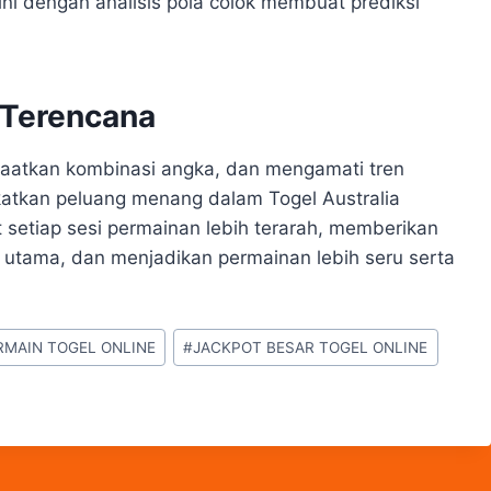
ni dengan analisis pola colok membuat prediksi
 Terencana
aatkan kombinasi angka, dan mengamati tren
atkan peluang menang dalam Togel Australia
 setiap sesi permainan lebih terarah, memberikan
 utama, dan menjadikan permainan lebih seru serta
RMAIN TOGEL ONLINE
#
JACKPOT BESAR TOGEL ONLINE