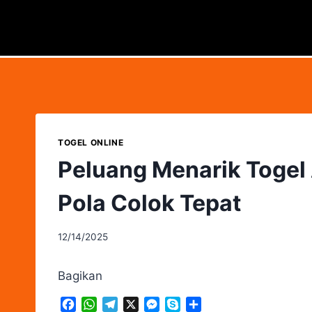
Skip
to
content
TOGEL ONLINE
Peluang Menarik Togel 
Pola Colok Tepat
12/14/2025
Bagikan
F
W
T
X
M
S
S