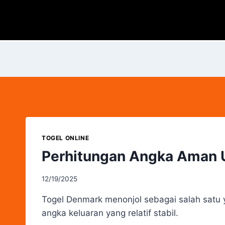
Skip
to
content
TOGEL ONLINE
Perhitungan Angka Aman 
12/19/2025
Togel Denmark menonjol sebagai salah satu y
angka keluaran yang relatif stabil.