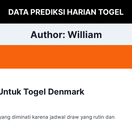
DATA PREDIKSI HARIAN TOGEL
Author: William
Untuk Togel Denmark
ang diminati karena jadwal draw yang rutin dan