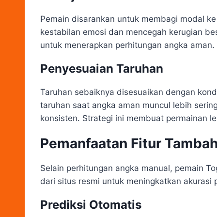
Pemain disarankan untuk membagi modal ke 
kestabilan emosi dan mencegah kerugian be
untuk menerapkan perhitungan angka aman.
Penyesuaian Taruhan
Taruhan sebaiknya disesuaikan dengan kondi
taruhan saat angka aman muncul lebih serin
konsisten. Strategi ini membuat permainan le
Pemanfaatan Fitur Tambah
Selain perhitungan angka manual, pemain T
dari situs resmi untuk meningkatkan akurasi p
Prediksi Otomatis