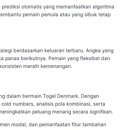
 prediksi otomatis yang memanfaatkan algoritma
i membantu pemain pemula atau yang sibuk tetap
trategi berdasarkan keluaran terbaru. Angka yang
a panas berikutnya. Pemain yang fleksibel dan
h konsisten meraih kemenangan.
ing dalam bermain Togel Denmark. Dengan
cold numbers, analisis pola kombinasi, serta
meningkatkan peluang menang secara signifikan.
emen modal, dan pemanfaatan fitur tambahan