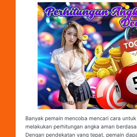
Banyak pemain mencoba mencari cara untu
melakukan perhitungan angka aman berdasark
Dengan pendekatan yang tepat, pemain dapat