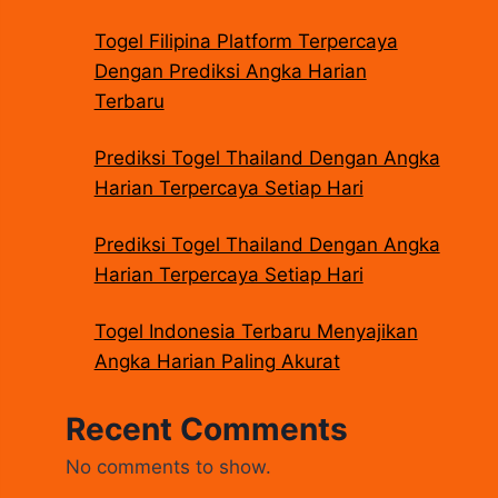
Togel Filipina Platform Terpercaya
Dengan Prediksi Angka Harian
Terbaru
Prediksi Togel Thailand Dengan Angka
Harian Terpercaya Setiap Hari
Prediksi Togel Thailand Dengan Angka
Harian Terpercaya Setiap Hari
Togel Indonesia Terbaru Menyajikan
Angka Harian Paling Akurat
Recent Comments
No comments to show.