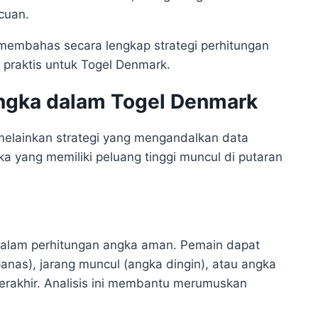
cuan.
embahas secara lengkap strategi perhitungan
s praktis untuk Togel Denmark.
ngka dalam Togel Denmark
melainkan strategi yang mengandalkan data
 yang memiliki peluang tinggi muncul di putaran
dalam perhitungan angka aman. Pemain dapat
nas), jarang muncul (angka dingin), atau angka
erakhir. Analisis ini membantu merumuskan