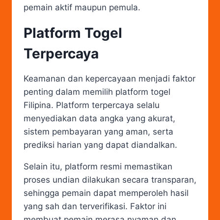
pemain aktif maupun pemula.
Platform Togel
Terpercaya
Keamanan dan kepercayaan menjadi faktor
penting dalam memilih platform togel
Filipina. Platform terpercaya selalu
menyediakan data angka yang akurat,
sistem pembayaran yang aman, serta
prediksi harian yang dapat diandalkan.
Selain itu, platform resmi memastikan
proses undian dilakukan secara transparan,
sehingga pemain dapat memperoleh hasil
yang sah dan terverifikasi. Faktor ini
membuat pemain merasa nyaman dan