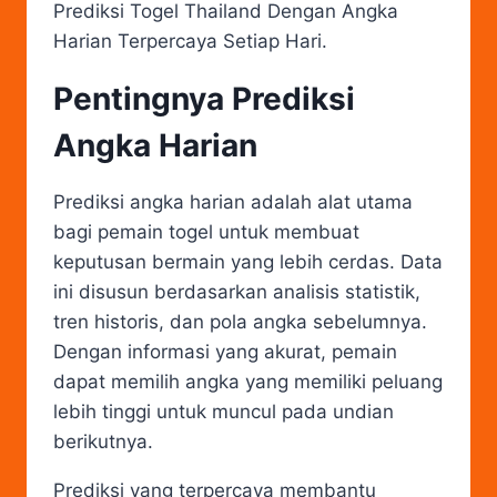
Prediksi Togel Thailand Dengan Angka
Harian Terpercaya Setiap Hari.
Pentingnya Prediksi
Angka Harian
Prediksi angka harian adalah alat utama
bagi pemain togel untuk membuat
keputusan bermain yang lebih cerdas. Data
ini disusun berdasarkan analisis statistik,
tren historis, dan pola angka sebelumnya.
Dengan informasi yang akurat, pemain
dapat memilih angka yang memiliki peluang
lebih tinggi untuk muncul pada undian
berikutnya.
Prediksi yang terpercaya membantu