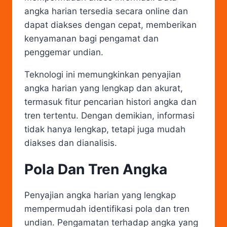
angka harian tersedia secara online dan
dapat diakses dengan cepat, memberikan
kenyamanan bagi pengamat dan
penggemar undian.
Teknologi ini memungkinkan penyajian
angka harian yang lengkap dan akurat,
termasuk fitur pencarian histori angka dan
tren tertentu. Dengan demikian, informasi
tidak hanya lengkap, tetapi juga mudah
diakses dan dianalisis.
Pola Dan Tren Angka
Penyajian angka harian yang lengkap
mempermudah identifikasi pola dan tren
undian. Pengamatan terhadap angka yang