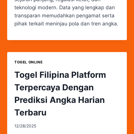
teknologi modern. Data yang lengkap dan
transparan memudahkan pengamat serta
pihak terkait meninjau pola dan tren angka.
TOGEL ONLINE
Togel Filipina Platform
Terpercaya Dengan
Prediksi Angka Harian
Terbaru
12/28/2025