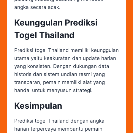
angka secara acak.
Keunggulan Prediksi
Togel Thailand
Prediksi togel Thailand memiliki keunggulan
utama yaitu keakuratan dan update harian
yang konsisten. Dengan dukungan data
historis dan sistem undian resmi yang
transparan, pemain memiliki alat yang
handal untuk menyusun strategi.
Kesimpulan
Prediksi togel Thailand dengan angka
harian terpercaya membantu pemain