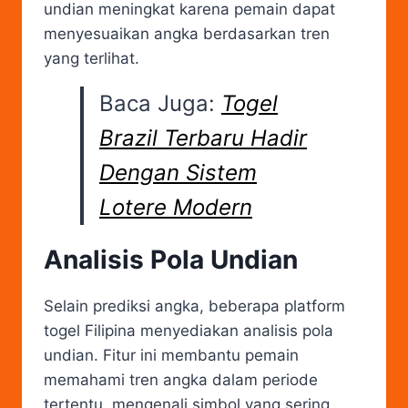
undian meningkat karena pemain dapat
menyesuaikan angka berdasarkan tren
yang terlihat.
Baca Juga:
Togel
Brazil Terbaru Hadir
Dengan Sistem
Lotere Modern
Analisis Pola Undian
Selain prediksi angka, beberapa platform
togel Filipina menyediakan analisis pola
undian. Fitur ini membantu pemain
memahami tren angka dalam periode
tertentu, mengenali simbol yang sering