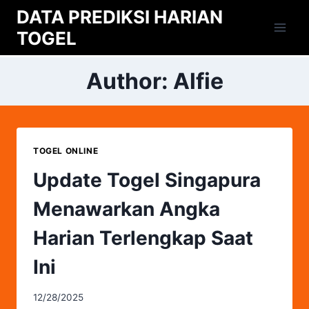
Skip
DATA PREDIKSI HARIAN
to
TOGEL
content
Author: Alfie
TOGEL ONLINE
Update Togel Singapura
Menawarkan Angka
Harian Terlengkap Saat
Ini
12/28/2025