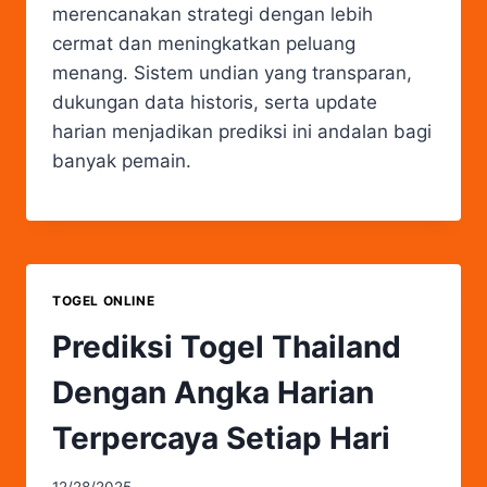
merencanakan strategi dengan lebih
cermat dan meningkatkan peluang
menang. Sistem undian yang transparan,
dukungan data historis, serta update
harian menjadikan prediksi ini andalan bagi
banyak pemain.
TOGEL ONLINE
Prediksi Togel Thailand
Dengan Angka Harian
Terpercaya Setiap Hari
12/28/2025