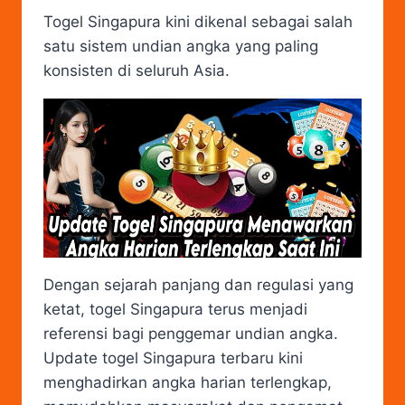
Togel Singapura kini dikenal sebagai salah
satu sistem undian angka yang paling
konsisten di seluruh Asia.
Dengan sejarah panjang dan regulasi yang
ketat, togel Singapura terus menjadi
referensi bagi penggemar undian angka.
Update togel Singapura terbaru kini
menghadirkan angka harian terlengkap,