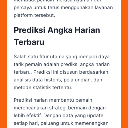
percaya untuk terus menggunakan layanan
platform tersebut.
Prediksi Angka Harian
Terbaru
Salah satu fitur utama yang menjadi daya
tarik pemain adalah prediksi angka harian
terbaru. Prediksi ini disusun berdasarkan
analisis data historis, pola undian, dan
metode statistik tertentu.
Prediksi harian membantu pemain
merencanakan strategi bermain dengan
lebih efektif. Dengan data yang update
setiap hari, peluang untuk memenangkan