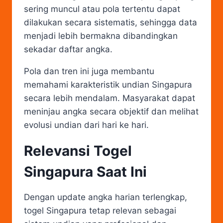
sering muncul atau pola tertentu dapat
dilakukan secara sistematis, sehingga data
menjadi lebih bermakna dibandingkan
sekadar daftar angka.
Pola dan tren ini juga membantu
memahami karakteristik undian Singapura
secara lebih mendalam. Masyarakat dapat
meninjau angka secara objektif dan melihat
evolusi undian dari hari ke hari.
Relevansi Togel
Singapura Saat Ini
Dengan update angka harian terlengkap,
togel Singapura tetap relevan sebagai