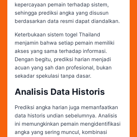
kepercayaan pemain terhadap sistem,
sehingga prediksi angka yang disusun
berdasarkan data resmi dapat diandalkan.
Keterbukaan sistem togel Thailand
menjamin bahwa setiap pemain memiliki
akses yang sama terhadap informasi.
Dengan begitu, prediksi harian menjadi
acuan yang sah dan profesional, bukan
sekadar spekulasi tanpa dasar.
Analisis Data Historis
Prediksi angka harian juga memanfaatkan
data historis undian sebelumnya. Analisis
ini memungkinkan pemain mengidentifikasi
angka yang sering muncul, kombinasi