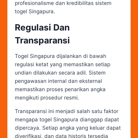
profesionalisme dan kredibilitas sistem
togel Singapura.
Regulasi Dan
Transparansi
Togel Singapura dijalankan di bawah
regulasi ketat yang memastikan setiap
undian dilakukan secara adil. Sistem
pengawasan internal dan eksternal
memastikan proses penarikan angka
mengikuti prosedur resmi.
Transparansi ini menjadi salah satu faktor
mengapa togel Singapura dianggap dapat
dipercaya. Setiap angka yang keluar dapat
diverifikasi, dan data historis tersedia